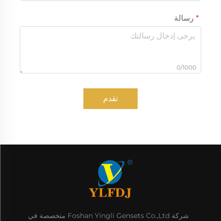
رسالة
0/1000
تقدم
شركة Foshan Yingli Gensets Co.,Ltd متخصصة في