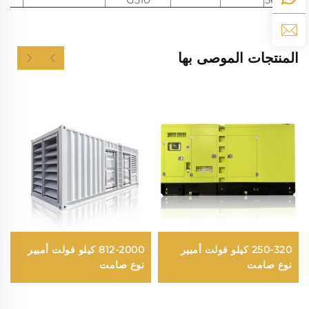
المنتجات الموصى بها
250-320 كيلو فولت أمبير
812-2000 كيلو فولت أمبير
نوع صامت
نوع صامت