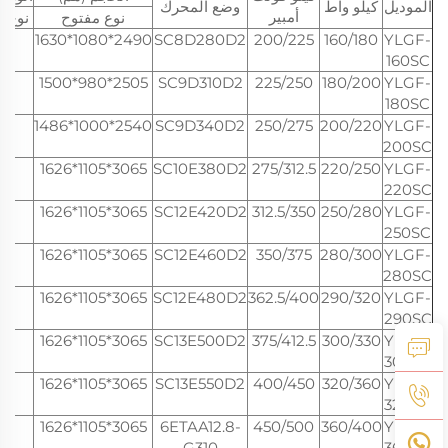
الموديل
كيلو واط
وضع المحرك
أمبير
نوع مفتوح
نوع م
70
2490*1080*1630
SC8D280D2
200/225
160/180
YLGF-
160SC
70
2505*980*1500
SC9D310D2
225/250
180/200
YLGF-
180SC
35
2540*1000*1486
SC9D340D2
250/275
200/220
YLGF-
200SC
26
3065*1105*1626
SC10E380D2
275/312.5
220/250
YLGF-
220SC
40
3065*1105*1626
SC12E420D2
312.5/350
250/280
YLGF-
250SC
40
3065*1105*1626
SC12E460D2
350/375
280/300
YLGF-
280SC
40
3065*1105*1626
SC12E480D2
362.5/400
290/320
YLGF-
290SC
40
3065*1105*1626
SC13E500D2
375/412.5
300/330
YLGF-
300SC
40
3065*1105*1626
SC13E550D2
400/450
320/360
YLGF-
320SC
40
3065*1105*1626
6ETAA12.8-
450/500
360/400
YLGF-
G310
360SC