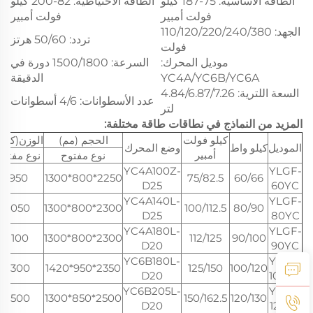
الطاقة الأساسية: 75-187 كيلو
الطاقة الاحتياطية: 82-200 كيلو
فولت أمبير
فولت أمبير
الجهد: 110/120/220/240/380
تردد: 50/60 هرتز
فولت
موديل المحرك:
السرعة: 1500/1800 دورة في
YC4A/YC6B/YC6A
الدقيقة
السعة اللترية: 4.84/6.87/7.26
عدد الأسطوانات: 4/6 أسطوانات
لتر
المزيد من النماذج في نطاقات طاقة مختلفة:
كيلو فولت
الحجم (مم)
الوزن(كجم
الموديل
كيلو واط
وضع المحرك
أمبير
نوع مفتوح
نوع مفتوح
YC4A100Z-
YLGF-
950
2250*800*1300
75/82.5
60/66
D25
60YC
YC4A140L-
YLGF-
1050
2300*800*1300
100/112.5
80/90
D25
80YC
YC4A180L-
YLGF-
1100
2300*800*1300
112/125
90/100
D20
90YC
YC6B180L-
YLGF-
1300
2350*950*1420
125/150
100/120
D20
100YC
YC6B205L-
YLGF-
1500
2500*850*1300
150/162.5
120/130
D20
120YC