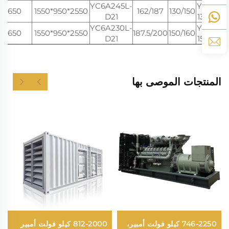
YC6A245L-
YLGF-
1650
2550*950*1550
162/187
130/150
D21
130YC
YC6A230L-
YLGF-
1650
2550*950*1550
187.5/200
150/160
D21
150YC
المنتجات الموصى بها
746-2250 كيلو فولت أمبير،
812-2000 كيلو فولت أمبير