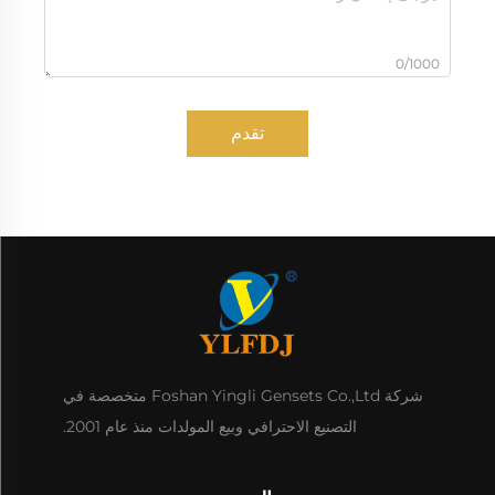
0/1000
تقدم
شركة Foshan Yingli Gensets Co.,Ltd متخصصة في
التصنيع الاحترافي وبيع المولدات منذ عام 2001.