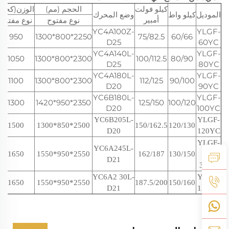
كيلو فولت
الحجم (مم)
الوزن(كجم)
الموديل
كيلو واط
وضع المحرك
أمبير
نوع مفتوح
نوع مفتوح
YC4A100Z-
YLGF-
950
2250*800*1300
75/82.5
60/66
D25
60YC
YC4A140L-
YLGF-
1050
2300*800*1300
100/112.5
80/90
D25
80YC
YC4A180L-
YLGF-
1100
2300*800*1300
112/125
90/100
D20
90YC
YC6B180L-
YLGF-
1300
2350*950*1420
125/150
100/120
D20
100YC
YC6B205L-
YLGF-
1500
2500*850*1300
150/162.5
120/130
D20
120YC
YLGF-
YC6A245L-
1650
2550*950*1550
162/187
1
3
0/1
5
0
1
D21
3
0YC
YC6A2
30
L-
YLGF-
1650
2550*950*1550
187.5/200
150/160
D21
150YC