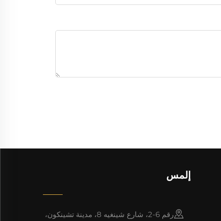
إلمس
رقم 6-2، شارع شينغيه 8، مدينة تشينكون،