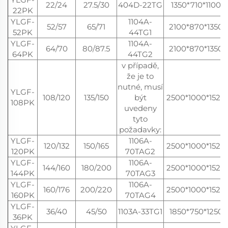
22/24
27.5/30
404D-22TG
1350*710*1100
22PK
YLGF-
1104A-
52/57
65/71
2100*870*1350
52PK
44TG1
YLGF-
1104A-
64/70
80/87.5
2100*870*1350
64PK
44TG2
v případě,
že je to
nutné, musí
YLGF-
108/120
135/150
být
2500*1000*1520
108PK
uvedeny
tyto
požadavky:
YLGF-
1106A-
120/132
150/165
2500*1000*1520
120PK
70TAG2
YLGF-
1106A-
144/160
180/200
2500*1000*1520
144PK
70TAG3
YLGF-
1106A-
160/176
200/220
2500*1000*1520
160PK
70TAG4
YLGF-
36/40
45/50
1103A-33TG1
1850*750*1250
36PK