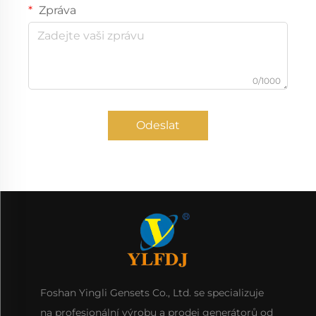
Zpráva
0/1000
Odeslat
Foshan Yingli Gensets Co., Ltd. se specializuje
na profesionální výrobu a prodej generátorů od