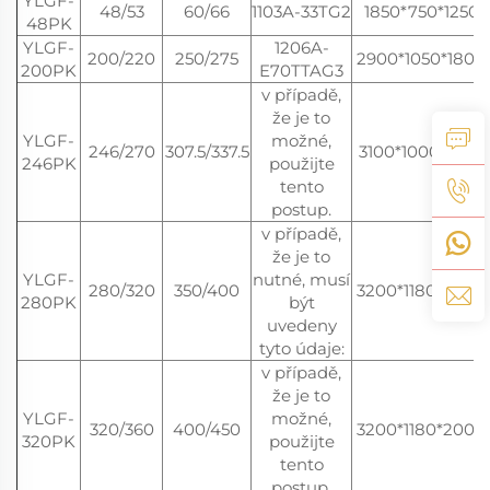
YLGF-
48/53
60/66
1103A-33TG2
1850*750*1250
48PK
YLGF-
1206A-
200/220
250/275
2900*1050*1800
200PK
E70TTAG3
v případě,
že je to
YLGF-
možné,
246/270
307.5/337.5
3100*1000*1700
246PK
použijte
tento
postup.
v případě,
že je to
YLGF-
nutné, musí
280/320
350/400
3200*1180*2000
280PK
být
uvedeny
tyto údaje:
v případě,
že je to
YLGF-
možné,
320/360
400/450
3200*1180*2000
320PK
použijte
tento
postup.