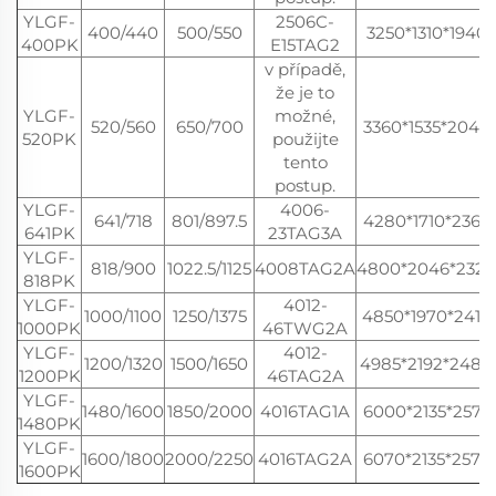
YLGF-
2506C-
400/440
500/550
3250*1310*1940
400PK
E15TAG2
v případě,
že je to
YLGF-
možné,
520/560
650/700
3360*1535*2040
520PK
použijte
tento
postup.
YLGF-
4006-
641/718
801/897.5
4280*1710*2365
641PK
23TAG3A
YLGF-
818/900
1022.5/1125
4008TAG2A
4800*2046*2320
818PK
YLGF-
4012-
1000/1100
1250/1375
4850*1970*2410
1000PK
46TWG2A
YLGF-
4012-
1200/1320
1500/1650
4985*2192*2480
1200PK
46TAG2A
YLGF-
1480/1600
1850/2000
4016TAG1A
6000*2135*2575
1480PK
YLGF-
1600/1800
2000/2250
4016TAG2A
6070*2135*2575
1600PK