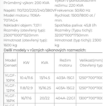
Výkon v pohotovostním
Průměrný výkon: 200 KVA
režimu: 220 KVA
Napětí: 110/120/220/240/380V
Frekvence: 50/60 Hz
Model motoru: 1106A-
Rychlost: 1500/1800 ot /
70TAG4
min.
Nákladní objem: 7,01 l
Spotřeba paliva: 45,8 l/h
Rozměry (otevřený typ):
Rozměry (Typu tichý):
2500*1000*1520mm
3200*1100*1750mm
Hmotnost (otevřený typ):
Hmotnost (typ tichý): 2300
1600 kg
kg
Další modely v různých výkonových rozmezích:
Model
Režim
Velikost(mm)
KW
KVA
Genset
motoru
Otevřený typ
YLGF-
10.4/11.6
13/14.5
403A-15G1
1250*700*1100
10PK
YLGF-
11.8/12.9
15/16.25
403A-15G2
1250*700*1100
12PK
YLGF-
16/17.6
20/22
404A-22G1
1300*700*1100
16PK
YLGF-