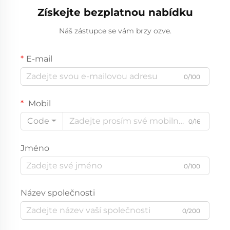
Získejte bezplatnou nabídku
Náš zástupce se vám brzy ozve.
E-mail
0/100
Mobil
Code
0/16
Jméno
0/100
Název společnosti
0/200