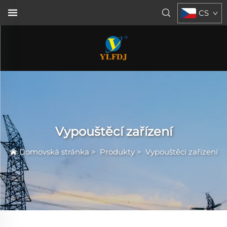
CS
Vypouštěcí zařízení
Domovská stránka
>
Produkty
>
Vypouštěcí zařízení