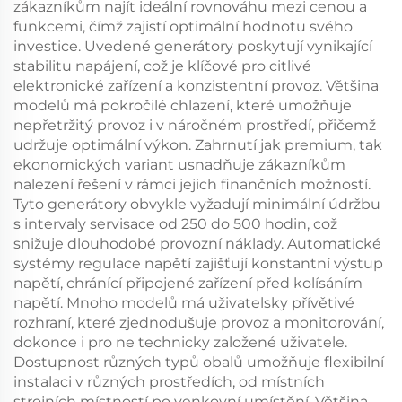
zákazníkům najít ideální rovnováhu mezi cenou a
funkcemi, čímž zajistí optimální hodnotu svého
investice. Uvedené generátory poskytují vynikající
stabilitu napájení, což je klíčové pro citlivé
elektronické zařízení a konzistentní provoz. Většina
modelů má pokročilé chlazení, které umožňuje
nepřetržitý provoz i v náročném prostředí, přičemž
udržuje optimální výkon. Zahrnutí jak premium, tak
ekonomických variant usnadňuje zákazníkům
nalezení řešení v rámci jejich finančních možností.
Tyto generátory obvykle vyžadují minimální údržbu
s intervaly servisace od 250 do 500 hodin, což
snižuje dlouhodobé provozní náklady. Automatické
systémy regulace napětí zajišťují konstantní výstup
napětí, chránící připojené zařízení před kolísáním
napětí. Mnoho modelů má uživatelsky přívětivé
rozhraní, které zjednodušuje provoz a monitorování,
dokonce i pro ne technicky založené uživatele.
Dostupnost různých typů obalů umožňuje flexibilní
instalaci v různých prostředích, od místních
strojních místností po venkovní umístění. Většina