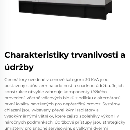
Charakteristiky trvanlivosti a
údržby
Generátory uvedené v cenové kategorii 30 kVA jsou
postaveny s důrazem na odolnost a snadnou údržbu. Jejich
konstrukce obvykle zahrnuje komponenty těžkého
provedení, včetně válcových bloků z odlitku a alternátorů
první kvality navržených pro nepřetržitý provoz. Systémy
chlazení jsou vybaveny převelikými radiátory a
vysokýměrnými větráky, které zajistí spolehlivý výkon i v
náročných podmínkách. Údržbové přístupy jsou strategicky
umístěny pro snadné servisování, s velkými dveřmi