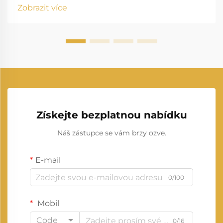
záložního a hlavního proudu v průmyslu, obytných
Zobrazit více
budovách, zdravotnických zařízeních, centrech pro
zpracování dat, stavebnictví a dalších oblastech...
Získejte bezplatnou nabídku
Náš zástupce se vám brzy ozve.
E-mail
0/100
Mobil
Code
0/16