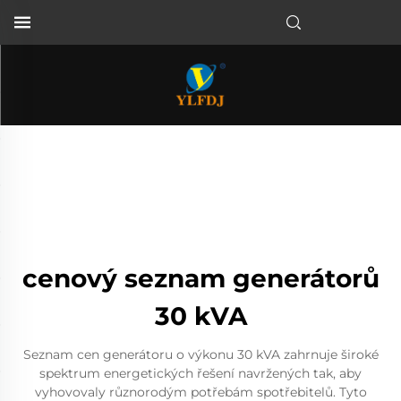
cenový seznam generátorů
30 kVA
Seznam cen generátoru o výkonu 30 kVA zahrnuje široké
spektrum energetických řešení navržených tak, aby
vyhovovaly různorodým potřebám spotřebitelů. Tyto