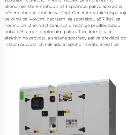
spotřební účinnost. Mnoho modelů zahrnuje režimy
ekonomie, které mohou snížit spotřebu paliva až o 20 %
během období slabého zatížení. Generátory také disponují
velkými palivovými nádržemi se spotřebou až 7 litrů za
hodinu při plném zatížení, což umožňuje prodlouženou
dobu běhu mezi doplněním paliva. Tato kombinace
efektivního provozu a snížené spotřeby paliva překládá do
nižších provozních nákladů a lepšího návratu investice.