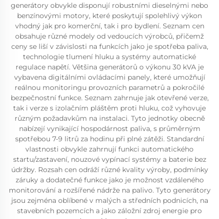
generátory obvykle disponují robustními dieselnými nebo
benzínovými motory, které poskytují spolehlivý výkon
vhodný jak pro komerční, tak i pro bydlení. Seznam cen
obsahuje různé modely od vedoucích výrobců, přičemž
ceny se liší v závislosti na funkcích jako je spotřeba paliva,
technologie tlumení hluku a systémy automatické
regulace napětí. Většina generátorů o výkonu 30 kVA je
vybavena digitálními ovládacími panely, které umožňují
reálnou monitoringu provozních parametrů a pokročilé
bezpečnostní funkce. Seznam zahrnuje jak otevřené verze,
tak i verze s izolačním pláštěm proti hluku, což vyhovuje
různým požadavkům na instalaci. Tyto jednotky obecně
nabízejí vynikající hospodárnost paliva, s průměrným
spotřebou 7-9 litrů za hodinu při plné zátěži. Standardní
vlastnosti obvykle zahrnují funkci automatického
startu/zastavení, nouzové vypínací systémy a baterie bez
údržby. Rozsah cen odráží různé kvality výroby, podmínky
záruky a dodatečné funkce jako je možnost vzdáleného
monitorování a rozšířené nádrže na palivo. Tyto generátory
jsou zejména oblíbené v malých a středních podnicích, na
stavebních pozemcích a jako záložní zdroj energie pro