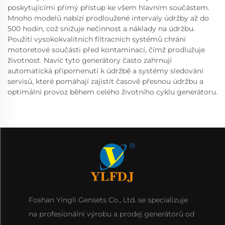
poskytujícími přímý přístup ke všem hlavním součástem.
Mnoho modelů nabízí prodloužené intervaly údržby až do
500 hodin, což snižuje nečinnost a náklady na údržbu.
Použití vysokokvalitních filtracních systémů chrání
motoretové součásti před kontaminací, čímž prodlužuje
životnost. Navíc tyto generátory často zahrnují
automatická připomenutí k údržbě a systémy sledování
servisů, které pomáhají zajistit časově přesnou údržbu a
optimální provoz během celého životního cyklu generátoru.
Foshan Yingli Gensets Co., Ltd. se specializuje
na profesionální výrobu a prodej generátorů od