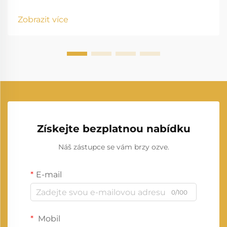
prochází pozoruhodnou transformací, při které
obnovitelné zdroje energie mění způsob, jakým
Zobrazit více
vyrábíme a spotřebováváme elektřinu. Tento posun
představuje jednu z nejvýznamnějších...
Získejte bezplatnou nabídku
Náš zástupce se vám brzy ozve.
E-mail
0/100
Mobil