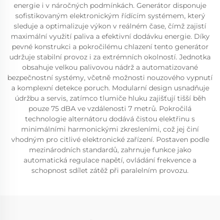
energie i v náročných podmínkách. Generátor disponuje
sofistikovaným elektronickým řídícím systémem, který
sleduje a optimalizuje výkon v reálném čase, čímž zajistí
maximální využití paliva a efektivní dodávku energie. Díky
pevné konstrukci a pokročilému chlazení tento generátor
udržuje stabilní provoz i za extrémních okolností. Jednotka
obsahuje velkou palivovou nádrž a automatizované
bezpečnostní systémy, včetně možnosti nouzového vypnutí
a komplexní detekce poruch. Modularní design usnadňuje
údržbu a servis, zatímco tlumiče hluku zajišťují tišší běh
pouze 75 dBA ve vzdálenosti 7 metrů. Pokročilá
technologie alternátoru dodává čistou elektřinu s
minimálními harmonickými zkresleními, což jej činí
vhodným pro citlivé elektronické zařízení. Postaven podle
mezinárodních standardů, zahrnuje funkce jako
automatická regulace napětí, ovládání frekvence a
schopnost sdílet zátěž při paralelním provozu.