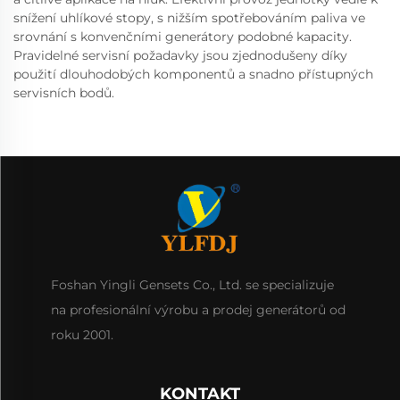
snížení uhlíkové stopy, s nižším spotřebováním paliva ve
srovnání s konvenčními generátory podobné kapacity.
Pravidelné servisní požadavky jsou zjednodušeny díky
použití dlouhodobých komponentů a snadno přístupných
servisních bodů.
Foshan Yingli Gensets Co., Ltd. se specializuje
na profesionální výrobu a prodej generátorů od
roku 2001.
KONTAKT