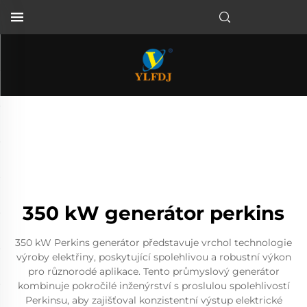
350 kW generátor perkins
350 kW Perkins generátor představuje vrchol technologie
výroby elektřiny, poskytující spolehlivou a robustní výkon
pro různorodé aplikace. Tento průmyslový generátor
kombinuje pokročilé inženýrství s proslulou spolehlivostí
Perkinsu, aby zajišťoval konzistentní výstup elektrické