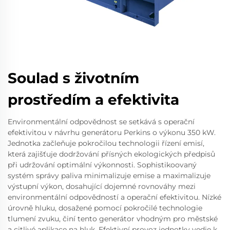
Soulad s životním
prostředím a efektivita
Environmentální odpovědnost se setkává s operační
efektivitou v návrhu generátoru Perkins o výkonu 350 kW.
Jednotka začleňuje pokročilou technologii řízení emisí,
která zajišťuje dodržování přísných ekologických předpisů
při udržování optimální výkonnosti. Sophistikoovaný
systém správy paliva minimalizuje emise a maximalizuje
výstupní výkon, dosahující dojemné rovnováhy mezi
environmentální odpovědností a operační efektivitou. Nízké
úrovně hluku, dosažené pomocí pokročilé technologie
tlumení zvuku, činí tento generátor vhodným pro městské
a citlivé aplikace na hluk. Efektivní provoz jednotky vedie k