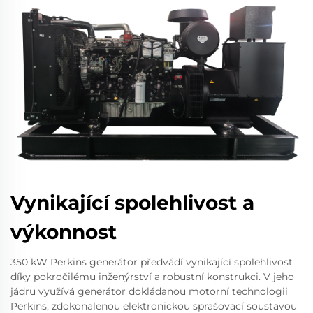
Vynikající spolehlivost a
výkonnost
350 kW Perkins generátor předvádí vynikající spolehlivost
díky pokročilému inženýrství a robustní konstrukci. V jeho
jádru využívá generátor dokládanou motorní technologii
Perkins, zdokonalenou elektronickou sprašovací soustavou