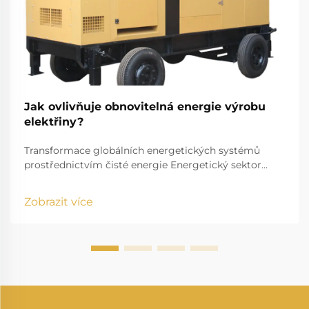
Jak ovlivňuje obnovitelná energie výrobu
elektřiny?
Transformace globálních energetických systémů
prostřednictvím čisté energie Energetický sektor
prochází pozoruhodnou transformací, při které
obnovitelné zdroje energie mění způsob, jakým
Zobrazit více
vyrábíme a spotřebováváme elektřinu. Tento posun
představuje jednu z nejvýznamnějších...