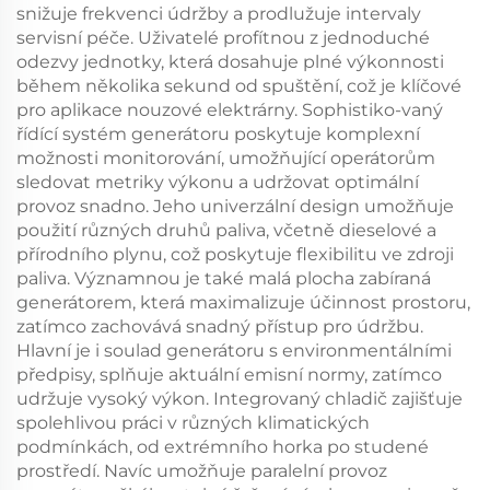
snižuje frekvenci údržby a prodlužuje intervaly
servisní péče. Uživatelé profítnou z jednoduché
odezvy jednotky, která dosahuje plné výkonnosti
během několika sekund od spuštění, což je klíčové
pro aplikace nouzové elektrárny. Sophistiko-vaný
řídící systém generátoru poskytuje komplexní
možnosti monitorování, umožňující operátorům
sledovat metriky výkonu a udržovat optimální
provoz snadno. Jeho univerzální design umožňuje
použití různých druhů paliva, včetně dieselové a
přírodního plynu, což poskytuje flexibilitu ve zdroji
paliva. Významnou je také malá plocha zabíraná
generátorem, která maximalizuje účinnost prostoru,
zatímco zachovává snadný přístup pro údržbu.
Hlavní je i soulad generátoru s environmentálními
předpisy, splňuje aktuální emisní normy, zatímco
udržuje vysoký výkon. Integrovaný chladič zajišťuje
spolehlivou práci v různých klimatických
podmínkách, od extrémního horka po studené
prostředí. Navíc umožňuje paralelní provoz