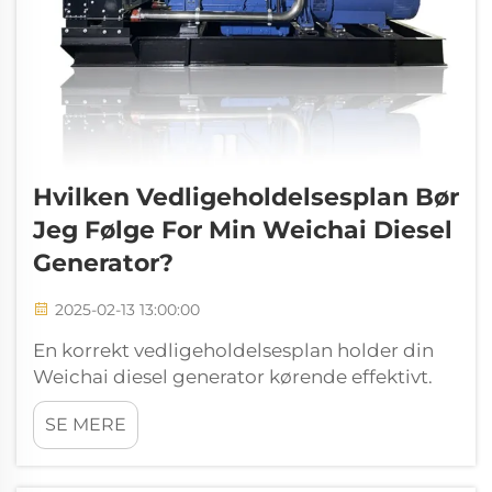
Hvilken Vedligeholdelsesplan Bør
Jeg Følge For Min Weichai Diesel
Generator?
2025-02-13 13:00:00
En korrekt vedligeholdelsesplan holder din
Weichai diesel generator kørende effektivt.
Regelmæssig vedligeholdelse sikrer
SE MERE
pålidelighed og forlænger dens levetid. At
springe over vedligeholdelse kan føre til
uventede nedbrud og dyre reparationer. Du