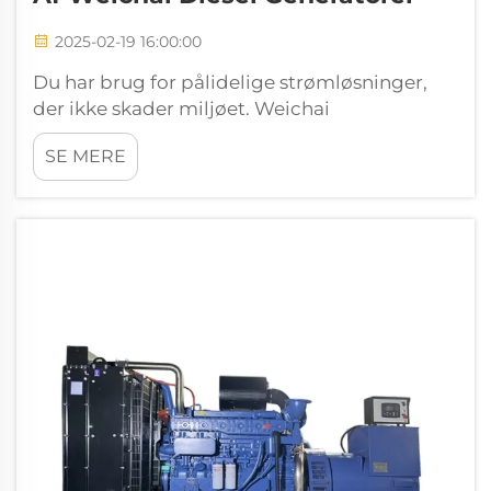
2025-02-19 16:00:00
Du har brug for pålidelige strømløsninger,
der ikke skader miljøet. Weichai
Dieseldynamoer leverer miljøvenlig ydeevne
SE MERE
med avancerede
emissionskontrolteknologier. Disse
generatorer opfylder strenge standarder som
China VI og Euro VI. Deres h...