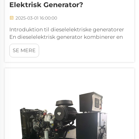
Elektrisk Generator?
2025-03-01 16:00:00
Introduktion til dieselelektriske generatorer
En dieselelektrisk generator kombinerer en
traditionel dieselmotor med en elektrisk
SE MERE
generator for at pålideligt at kunne
producere strøm, hvis det er nødvendigt. Det,
der sker i praksis, er, at den mekaniske energi
fra forbrændingen...