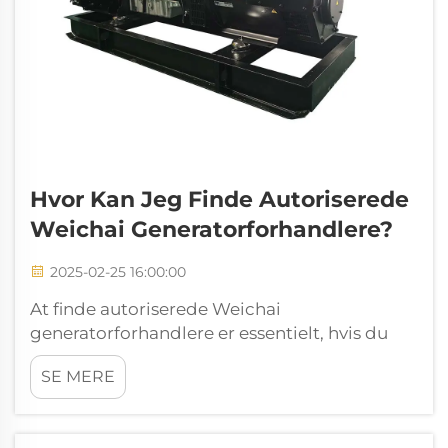
Hvor Kan Jeg Finde Autoriserede
Weichai Generatorforhandlere?
2025-02-25 16:00:00
At finde autoriserede Weichai
generatorforhandlere er essentielt, hvis du
ønsker ægte produkter og pålidelig support.
SE MERE
Autoriserede forhandlere garanterer ægthed,
korrekte garantier og pålidelig
eftersalgsservice. At købe fra uautoriserede