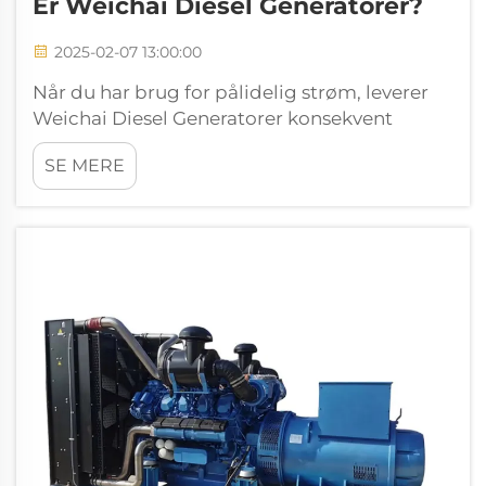
Er Weichai Diesel Generatorer?
2025-02-07 13:00:00
Når du har brug for pålidelig strøm, leverer
Weichai Diesel Generatorer konsekvent
ydeevne. Deres avancerede ingeniørarbejde
SE MERE
sikrer pålidelig drift i kritiske situationer.
Bygget med robuste materialer, standser
disse generatorer ikke under krævende
betingelser. Du ...