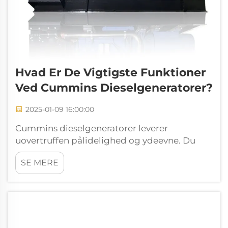
Hvad Er De Vigtigste Funktioner
Ved Cummins Dieselgeneratorer?
2025-01-09 16:00:00
Cummins dieselgeneratorer leverer
uovertruffen pålidelighed og ydeevne. Du
kan stole på deres robuste motordesign til at
SE MERE
håndtere krævende opgaver. Disse
generatorer udmærker sig ved
brændstofeffektivitet, hvilket sikrer
omkostningseffektiv drift. Deres
tilpasningsevne gør...