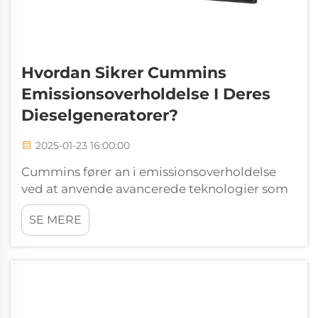
Hvordan Sikrer Cummins
Emissionsoverholdelse I Deres
Dieselgeneratorer?
2025-01-23 16:00:00
Cummins fører an i emissionsoverholdelse
ved at anvende avancerede teknologier som
selektiv katalytisk reduktion (SCR) og
SE MERE
dieselpartikelfiltre (DPF). Disse innovationer
hjælper med at opfylde strenge standarder,
såsom EPA Tier 4 Final, gennem funktioner...