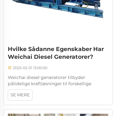
Hvilke Sådanne Egenskaber Har
Weichai Diesel Generatorer?
2025-02-01 13:00:00
Weichai diesel generatorer tilbyder
pålidelige kraftløsninger til forskellige
applikationer. Du kan stole på deres høje
SE MERE
ydeevne og effektivitet. Disse generatorer
bruger avanceret teknologi til at sikre lave
brændstofforbrug og emissioner. Deres
nøgleegenskaber...