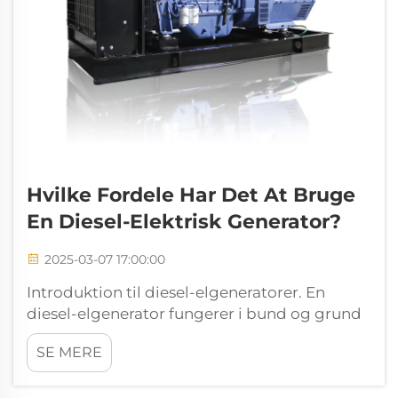
Hvilke Fordele Har Det At Bruge
En Diesel-Elektrisk Generator?
2025-03-07 17:00:00
Introduktion til diesel-elgeneratorer. En
diesel-elgenerator fungerer i bund og grund
ved at kombinere en dieselmotor med en
SE MERE
elektrisk generator for at producere
elektricitet. Det, som disse enheder gør, er at