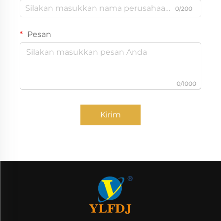
0/200
Pesan
0/1000
Kirim