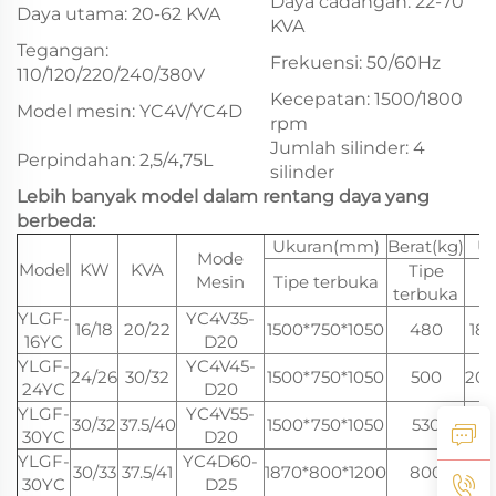
Daya cadangan: 22-70
Daya utama: 20-62 KVA
KVA
Tegangan:
Frekuensi: 50/60Hz
110/120/220/240/380V
Kecepatan: 1500/1800
Model mesin: YC4V/YC4D
rpm
Jumlah silinder: 4
Perpindahan: 2,5/4,75L
silinder
Lebih banyak model dalam rentang daya yang
berbeda:
Ukuran(mm)
Berat(kg)
U
Mode
Model
KW
KVA
Tipe
Mesin
Tipe terbuka
T
terbuka
YLGF-
YC4V35-
16/18
20/22
1500*750*1050
480
18
16YC
D20
YLGF-
YC4V45-
24/26
30/32
1500*750*1050
500
200
24YC
D20
YLGF-
YC4V55-
30/32
37.5/40
1500*750*1050
530
220
30YC
D20
YLGF-
YC4D60-
30/33
37.5/41
1870*800*1200
800
230
30YC
D25