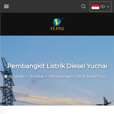
ID
Pembangkit Listrik Diesel Yuchai
Beranda
>
Produk
>
Pembangkit Listrik Diesel Yuchai