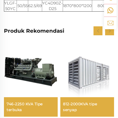
YLGF-
YC4D90Z-
50/55
62.5/69
1870*800*1200
800
230
50YC
D25
Produk Rekomendasi
746-2250 KVA Tipe
812-2000KVA tipe
terbuka
senyap