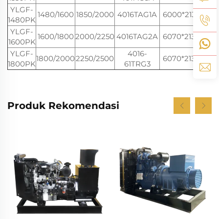
YLGF-
1480/1600
1850/2000
4016TAG1A
6000*2135*2575
1480PK
YLGF-
1600/1800
2000/2250
4016TAG2A
6070*2135*2575
1600PK
YLGF-
4016-
1800/2000
2250/2500
6070*2135*2575
1800PK
61TRG3
Produk Rekomendasi