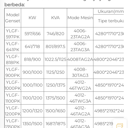
berbeda:
Ukuran(mm)
Model
KW
KVA
Mode Mesin
Genset
Tipe terbuka
YLGF-
4006-
597/656
746/820
4280*1710*2365
597PK
23TAG2A
YLGF-
4006-
641/718
801/897.5
4280*1710*2365
641PK
23TAG3A
YLGF-
818/900
1022.5/1125
4008TAG2A
4800*2046*232
818PK
YLGF-
4008-
900/1000
1125/1250
4800*2046*232
900PK
30TAG3
YLGF-
4012-
1000/1100
1250/1375
4850*1970*241
1000PK
46TWG2A
YLGF-
4012-
1100/1200
1375/1500
4850*1970*241
1100PK
46TWG3A
YLGF-
4012-
1200/1320
1500/1650
4985*2192*248
1200PK
46TAG2A
YLGF-
4012-
1350/1500
1687/1875
4985*2192*248
1350PK
46TAG3A