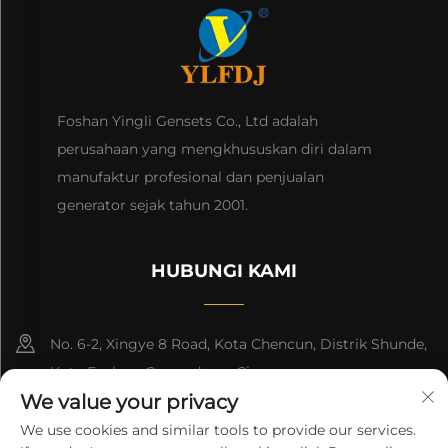
Foshan Yingli Gensets Co., Ltd adalah
perusahaan yang mengkhususkan diri dalam
manufaktur profesional dan penjualan
generator sejak tahun 2001.
HUBUNGI KAMI
No. 6-2, Xingye 8 Road, Kota Chencun, Distrik Shunde,
Kota Foshan, Guangdong, Cina.
We value your privacy
8618676517177
We use cookies and similar tools to provide our services.