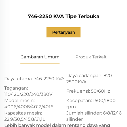
746-2250 KVA Tipe Terbuka
Pertanyaan
Gambaran Umum
Produk Terkait
Daya cadangan: 820-
Daya utama: 746-2250 KVA
2500KVA
Tegangan:
Frekuensi: 50/60Hz
110/120/220/240/380V
Model mesin:
Kecepatan: 1500/1800
4006/4008/4012/4016
rpm
Kapasitas mesin:
Jumlah silinder: 6/8/12/16
22,9/30,5/45,8/61,1L
silinder
Lebih banyak model dalam rentang daya yang