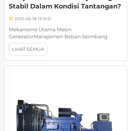
Stabil Dalam Kondisi Tantangan?
2025-06-18 13:14:51
Mekanisme Utama Mesin
GeneratorManajemen Beban Seimbang
untuk Output StabilKeseimbangan beban
LIHAT SEMUA
dalam load shedding sangat penting untuk
mempertahankan kinerja mesin generator
pada kondisi optimal agar dapat bekerja
dengan baik dalam menghadapi perubahan
beban listrik...