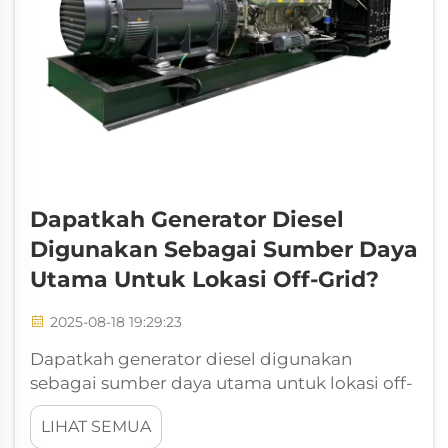
Dapatkah Generator Diesel
Digunakan Sebagai Sumber Daya
Utama Untuk Lokasi Off-Grid?
2025-08-18 19:29:23
Dapatkah generator diesel digunakan
sebagai sumber daya utama untuk lokasi off-
grid? Listrik sangat penting untuk kehidupan
LIHAT SEMUA
modern, tetapi di banyak bagian dunia,