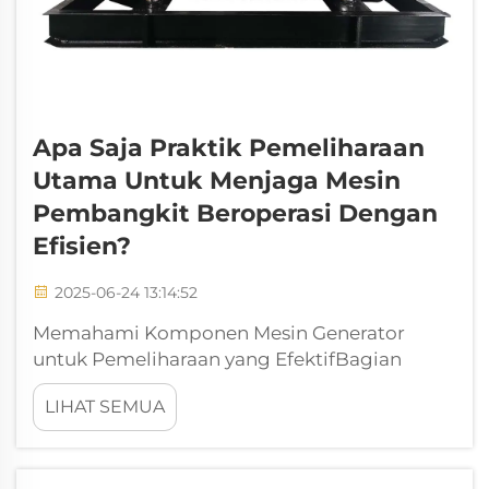
Apa Saja Praktik Pemeliharaan
Utama Untuk Menjaga Mesin
Pembangkit Beroperasi Dengan
Efisien?
2025-06-24 13:14:52
Memahami Komponen Mesin Generator
untuk Pemeliharaan yang EfektifBagian
Mekanis Utama yang Memerlukan Perhatian
LIHAT SEMUA
BerkalaPerawatan berkala terhadap bagian
mekanis utama seperti piston, poros engkol,
dan katup sangat penting untuk menjaga