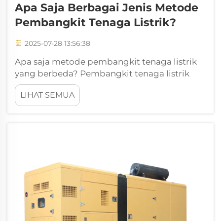
Apa Saja Berbagai Jenis Metode
Pembangkit Tenaga Listrik?
2025-07-28 13:56:38
Apa saja metode pembangkit tenaga listrik
yang berbeda?​ Pembangkit tenaga listrik
adalah proses mengubah sumber energi
LIHAT SEMUA
primer menjadi listrik, yang menjadi fondasi
masyarakat modern. Dari bahan bakar fosil
hingga sumber daya terbarukan, berbagai
metode telah berkembang ...