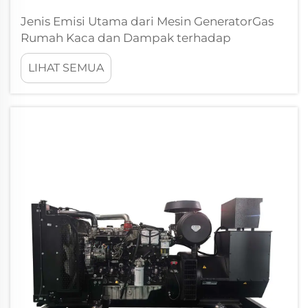
Jenis Emisi Utama dari Mesin GeneratorGas
Rumah Kaca dan Dampak terhadap
IklimMesin pada generator merupakan
LIHAT SEMUA
penyumbang utama gas rumah kaca —
karbon dioksida (CO2) dan metana (CH4),
yang menyebabkan perubahan iklim yang
drastis. Intergov...