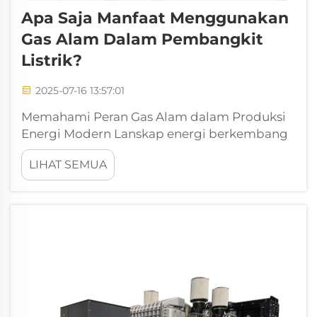
Apa Saja Manfaat Menggunakan
Gas Alam Dalam Pembangkit
Listrik?
2025-07-16 13:57:01
Memahami Peran Gas Alam dalam Produksi
Energi Modern Lanskap energi berkembang
secara cepat, dan pembangkit listrik berbasis
LIHAT SEMUA
gas alam telah menjadi fondasi utama dalam
produksi listrik modern. Saat negara-negara
di seluruh dunia mencari energi yang lebih
bersih, efisien...