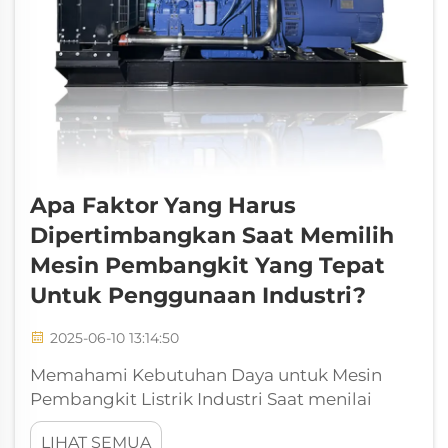
Apa Faktor Yang Harus
Dipertimbangkan Saat Memilih
Mesin Pembangkit Yang Tepat
Untuk Penggunaan Industri?
2025-06-10 13:14:50
Memahami Kebutuhan Daya untuk Mesin
Pembangkit Listrik Industri Saat menilai
kebutuhan daya untuk mesin pembangkit
LIHAT SEMUA
listrik industri, sangat fundamental untuk