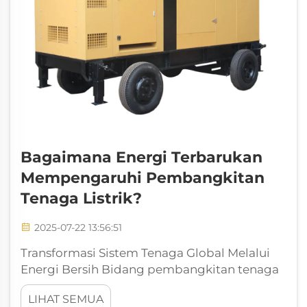
Bagaimana Energi Terbarukan
Mempengaruhi Pembangkitan
Tenaga Listrik?
2025-07-22 13:56:51
Transformasi Sistem Tenaga Global Melalui
Energi Bersih Bidang pembangkitan tenaga
sedang mengalami transformasi luar biasa
LIHAT SEMUA
seiring dengan energi terbarukan yang