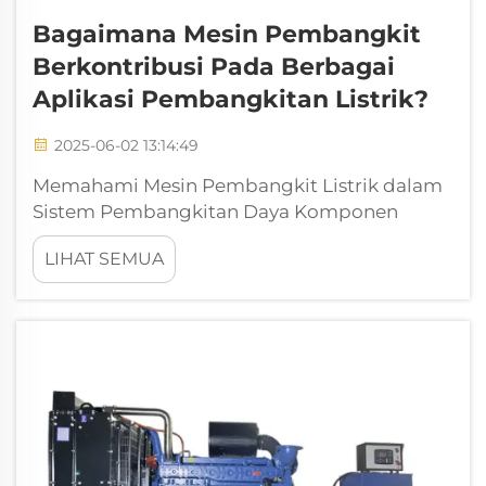
Bagaimana Mesin Pembangkit
Berkontribusi Pada Berbagai
Aplikasi Pembangkitan Listrik?
2025-06-02 13:14:49
Memahami Mesin Pembangkit Listrik dalam
Sistem Pembangkitan Daya Komponen
Utama dari Mesin Pembangkit Listrik Modern
LIHAT SEMUA
Memahami komponen inti dari mesin
pembangkit listrik sangat penting untuk
memahami bagaimana mereka secara efisien
mengonversi energi mekanis menjadi energi
listrik...