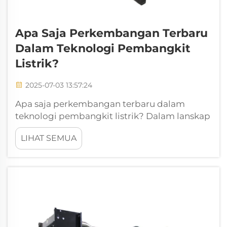
Apa Saja Perkembangan Terbaru
Dalam Teknologi Pembangkit
Listrik?
2025-07-03 13:57:24
Apa saja perkembangan terbaru dalam
teknologi pembangkit listrik? Dalam lanskap
energi global yang terus berkembang,
LIHAT SEMUA
teknologi pembangkit listrik berada di garis
depan perubahan. Dengan tantangan ganda
untuk memenuhi permintaan energi yang
meningkat dan mengurangi emisi...