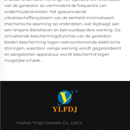
van de generator en verminderd de frequentie van
onderhoudsvereisten. Het geavanceerde
vibratiescheffersysteem van de eenheid minimaliseert
mechanische spanning op onderdelen, wat bijdraagt aan
een langere dienstleven en betrouwbaardere werking. De
omvattende beschermingsfuncties van de generator
bieden bescherming tegen veelvoorkomende elektrische
storingen, waardoor veilige werking wordt gegarandeerd
en aangesloten apparatuur wordt beschermd tegen
mogelijke schade.
Foshan Yingli Gensets Co., Ltd is