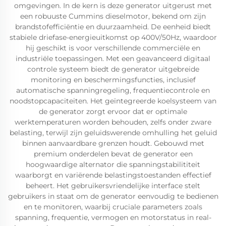
omgevingen. In de kern is deze generator uitgerust met
een robuuste Cummins dieselmotor, bekend om zijn
brandstofefficiëntie en duurzaamheid. De eenheid biedt
stabiele driefase-energieuitkomst op 400V/50Hz, waardoor
hij geschikt is voor verschillende commerciële en
industriële toepassingen. Met een geavanceerd digitaal
controle systeem biedt de generator uitgebreide
monitoring en beschermingsfuncties, inclusief
automatische spanningregeling, frequentiecontrole en
noodstopcapaciteiten. Het geïntegreerde koelsysteem van
de generator zorgt ervoor dat er optimale
werktemperaturen worden behouden, zelfs onder zware
belasting, terwijl zijn geluidswerende omhulling het geluid
binnen aanvaardbare grenzen houdt. Gebouwd met
premium onderdelen bevat de generator een
hoogwaardige alternator die spanningstabilititeit
waarborgt en variërende belastingstoestanden effectief
beheert. Het gebruikersvriendelijke interface stelt
gebruikers in staat om de generator eenvoudig te bedienen
en te monitoren, waarbij cruciale parameters zoals
spanning, frequentie, vermogen en motorstatus in real-