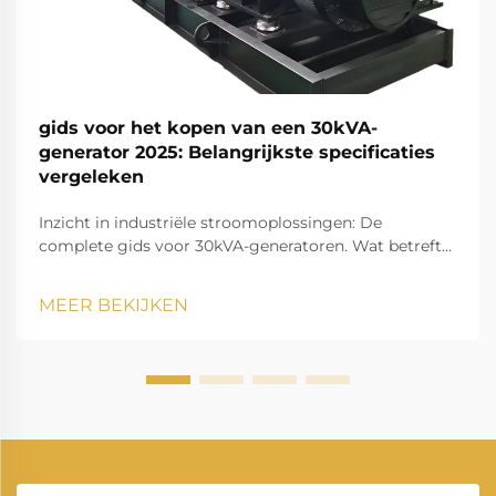
gids voor het kopen van een 30kVA-
generator 2025: Belangrijkste specificaties
vergeleken
Inzicht in industriële stroomoplossingen: De
complete gids voor 30kVA-generatoren. Wat betreft
betrouwbare stroomoplossingen voor middelgrote
commerciële bedrijven, bouwlocaties of back-
MEER BEKIJKEN
upsysteem is een 30kVA-generator een veelzijdige
keuze...