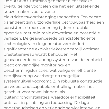
De 500 kVA Cummins generator biedt talloze
overtuigende voordelen die het een uitstekende
keuze maken voor diverse
elektriciteitsvoortbrengingsbehoeften. Ten eerste
garandeert zijn uitzonderlijke betrouwbaarheid een
consistent stroomverlening tijdens cruciale
operaties, met minimale downtime en potentiële
verliezen. De geavanceerde brandstofefficiënte
technologie van de generator vermindert
significanter de exploitatiekosten terwijl optimaal
prestatieniveau wordt behouden. Het
geavanceerde besturingssysteem van de eenheid
biedt omvangrijke monitoring- en
beschermingsfuncties, wat veilige en efficiënte
bedrijfsvoering waarborgt en mogelijke
systeemuitval voorkomt. Zijn robuuste constructie
en weerstandscapabele omhulling maken het
geschikt voor zowel binnen- als
buitengrondinstallaties, waardoor er flexibiliteit
ontstaat in plaatsing en toepassing. De lage
onderhoudseisen en verlengde serviceintervallen