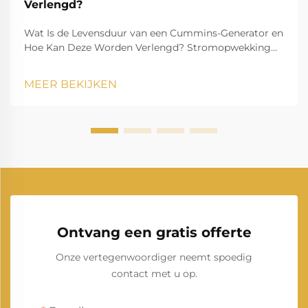
Verlengd?
Wat Is de Levensduur van een Cummins-Generator en
Hoe Kan Deze Worden Verlengd? Stromopwekking
speelt een essentiële rol in het moderne leven en
zorgt ervoor dat huishoudens, bedrijven,
MEER BEKIJKEN
zorginstellingen en industrieën zonder onderbreking
kunnen blijven functioneren. Onder de man...
Ontvang een gratis offerte
Onze vertegenwoordiger neemt spoedig
contact met u op.