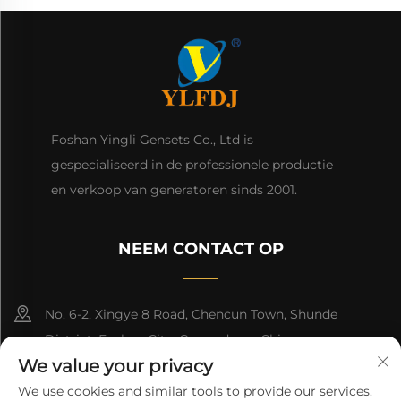
Foshan Yingli Gensets Co., Ltd is
gespecialiseerd in de professionele productie
en verkoop van generatoren sinds 2001.
NEEM CONTACT OP
No. 6-2, Xingye 8 Road, Chencun Town, Shunde
District, Foshan City, Guangdong, China.
We value your privacy
8618676517177
We use cookies and similar tools to provide our services.