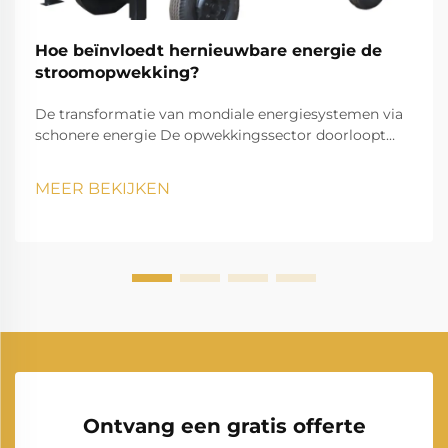
Hoe beïnvloedt hernieuwbare energie de
stroomopwekking?
De transformatie van mondiale energiesystemen via
schonere energie De opwekkingssector doorloopt
momenteel een opmerkelijke transformatie,
aangezien hernieuwbare energie onze manier van
MEER BEKIJKEN
elektriciteit opwekken en verbruiken verandert. Deze
transitie vormt een van de meest significante
veranderingen in de energievoorziening ooit.
Ontvang een gratis offerte