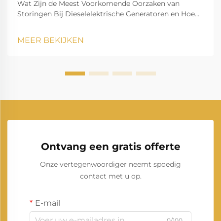
Wat Zijn de Meest Voorkomende Oorzaken van
Storingen Bij Dieselelektrische Generatoren en Hoe
Kunnen Deze Worden Voorkomen? Een
dieselelektrische generator is een van de meest
MEER BEKIJKEN
betrouwbare bronnen van back-up- en primaire
stroom in de industrie, appartementencomplexen,
zorginstellingen, datacenters, bouw...
Ontvang een gratis offerte
Onze vertegenwoordiger neemt spoedig
contact met u op.
E-mail
0/100