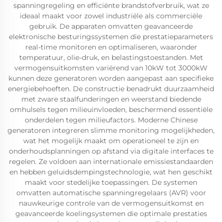
spanningregeling en efficiënte brandstofverbruik, wat ze
ideaal maakt voor zowel industriële als commerciële
gebruik. De apparaten omvatten geavanceerde
elektronische besturingssystemen die prestatieparameters
real-time monitoren en optimaliseren, waaronder
temperatuur, olie-druk, en belastingstoestanden. Met
vermogensuitkomsten variërend van 10kW tot 3000kW
kunnen deze generatoren worden aangepast aan specifieke
energiebehoeften. De constructie benadrukt duurzaamheid
met zware staalfunderingen en weerstand biedende
omhulsels tegen milieuinvloeden, beschermend essentiële
onderdelen tegen milieufactors. Moderne Chinese
generatoren integreren slimme monitoring mogelijkheden,
wat het mogelijk maakt om operationeel te zijn en
onderhoudsplanningen op afstand via digitale interfaces te
regelen. Ze voldoen aan internationale emissiestandaarden
en hebben geluidsdempingstechnologie, wat hen geschikt
maakt voor stedelijke toepassingen. De systemen
omvatten automatische spanningregelaars (AVR) voor
nauwkeurige controle van de vermogensuitkomst en
geavanceerde koelingsystemen die optimale prestaties