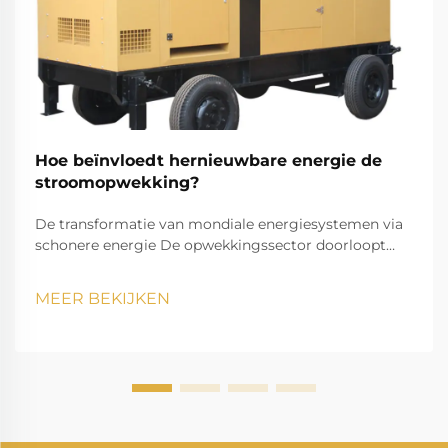
Hoe beïnvloedt hernieuwbare energie de
stroomopwekking?
De transformatie van mondiale energiesystemen via
schonere energie De opwekkingssector doorloopt
momenteel een opmerkelijke transformatie,
aangezien hernieuwbare energie onze manier van
MEER BEKIJKEN
elektriciteit opwekken en verbruiken verandert. Deze
transitie vormt een van de meest significante
veranderingen in de energievoorziening ooit.