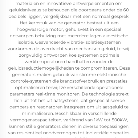
materialen en innovatieve ontwerpelementen om
geluidsniveaus te behouden die doorgaans onder de 60
decibels liggen, vergelijkbaar met een normaal gesprek.
Het kernstuk van de generator bestaat uit een
hoogwaardige motor, gehuisvest in een speciaal
ontworpen behuizing met meerdere lagen akoestische
isolatie. Geavanceerde vibratie-isolatiesystemen
voorkomen de overdracht van mechanisch geluid, terwijl
zorgvuldig ontworpen koelsystemen optimale
werktemperaturen handhaften zonder de
geluidsreductiemogelijkheden te compromitteren. Deze
generators maken gebruik van slimme elektronische
controle-systemen die brandstofverbruik en prestaties
optimaliseren terwijl ze verschillende operationele
parameters real-time monitoren. De technologie strekt
zich uit tot het uitlaatsysteem, dat gespecialiseerde
dempers en resonatoren integreert om uitlaatgeluid te
minimaliseren. Beschikbaar in verschillende
vermogenscapaciteiten, variërend van 1kW tot 500kW,
kunnen stille generators dienen in diverse toepassingen,
van residentieel noodvermogen tot industriële operaties.