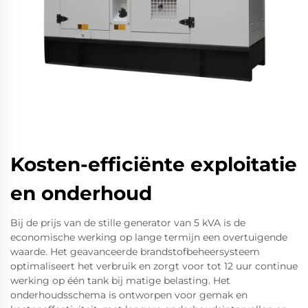
Kosten-efficiënte exploitatie
en onderhoud
Bij de prijs van de stille generator van 5 kVA is de
economische werking op lange termijn een overtuigende
waarde. Het geavanceerde brandstofbeheersysteem
optimaliseert het verbruik en zorgt voor tot 12 uur continue
werking op één tank bij matige belasting. Het
onderhoudsschema is ontworpen voor gemak en