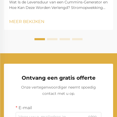
Wat Is de Levensduur van een Cummins-Generator en
Hoe Kan Deze Worden Verlengd? Stromopwekking
speelt een essentiële rol in het moderne leven en
zorgt ervoor dat huishoudens, bedrijven,
MEER BEKIJKEN
zorginstellingen en industrieën zonder onderbreking
kunnen blijven functioneren. Onder de man...
Ontvang een gratis offerte
Onze vertegenwoordiger neemt spoedig
contact met u op.
E-mail
0/100