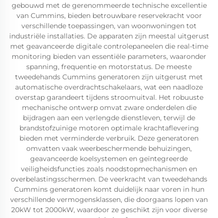
gebouwd met de gerenommeerde technische excellentie
van Cummins, bieden betrouwbare reservekracht voor
verschillende toepassingen, van woonwoningen tot
industriële installaties. De apparaten zijn meestal uitgerust
met geavanceerde digitale controlepaneelen die real-time
monitoring bieden van essentiële parameters, waaronder
spanning, frequentie en motorstatus. De meeste
tweedehands Cummins generatoren zijn uitgerust met
automatische overdrachtschakelaars, wat een naadloze
overstap garandeert tijdens stroomuitval. Het robuuste
mechanische ontwerp omvat zware onderdelen die
bijdragen aan een verlengde dienstleven, terwijl de
brandstofzuinige motoren optimale krachtaflevering
bieden met verminderde verbruik. Deze generatoren
omvatten vaak weerbeschermende behuizingen,
geavanceerde koelsystemen en geïntegreerde
veiligheidsfuncties zoals noodstopmechanismen en
overbelastingsschermen. De veerkracht van tweedehands
Cummins generatoren komt duidelijk naar voren in hun
verschillende vermogensklassen, die doorgaans lopen van
20kW tot 2000kW, waardoor ze geschikt zijn voor diverse