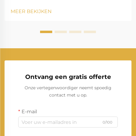
aardgascentrales zijn uitgegroeid tot een hoeksteen
van moderne elektriciteitsproductie. Terwijl landen
MEER BEKIJKEN
wereldwijd streven naar schonere, efficiëntere...
Ontvang een gratis offerte
Onze vertegenwoordiger neemt spoedig
contact met u op.
E-mail
0/100