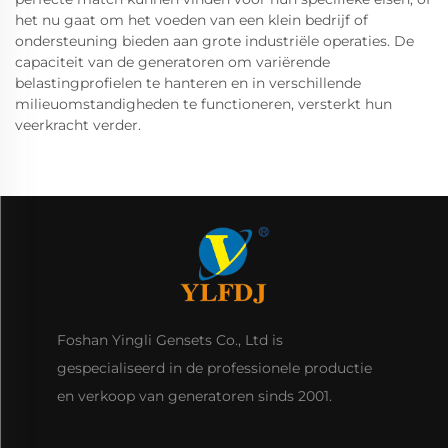
het nu gaat om het voeden van een klein bedrijf of
ondersteuning bieden aan grote industriële operaties. De
capaciteit van de generatoren om variërende
belastingprofielen te hanteren en in verschillende
milieuomstandigheden te functioneren, versterkt hun
veerkracht verder.
Foshan Yingli Gensets Co., Ltd is
gespecialiseerd in de professionele productie
en verkoop van generatoren sinds 2001.