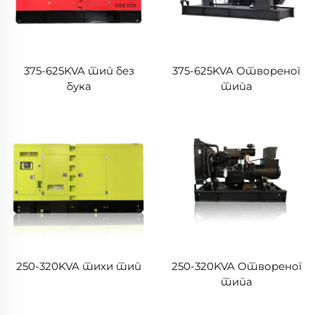
375-625KVA тип без
375-625KVA Отвореног
бука
типа
250-320KVA тихи тип
250-320KVA Отвореног
типа