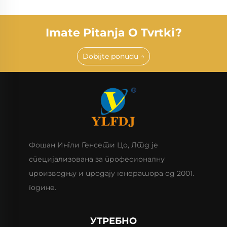
Imate Pitanja O Tvrtki?
Dobijte ponudu →
Фошан Ингли Генсети Цо, Лтд је
специјализована за професионалну
производњу и продају генератора од 2001.
године.
УТРЕБНО