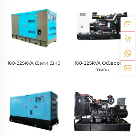
160-225KVA тихи тип
160-225KVA Отвореног
типа