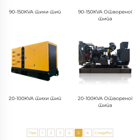
90-150KVA тихи тип
90-150KVA Отвореног
типа
20-100KVA тихи тип
20-100KVA Отвореног
типа
Пре
1
2
3
4
5
6
Следећи