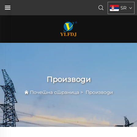
SR
Производи
Почетна страница
>
Производи