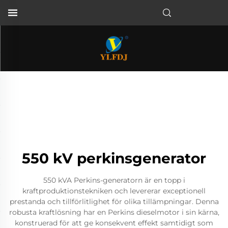
550 kV perkinsgenerator
550 kVA Perkins-generatorn är en topp i
kraftproduktionstekniken och levererar exceptionell
prestanda och tillförlitlighet för olika tillämpningar. Denna
robusta kraftlösning har en Perkins dieselmotor i sin kärna,
konstruerad för att ge konsekvent effekt samtidigt som