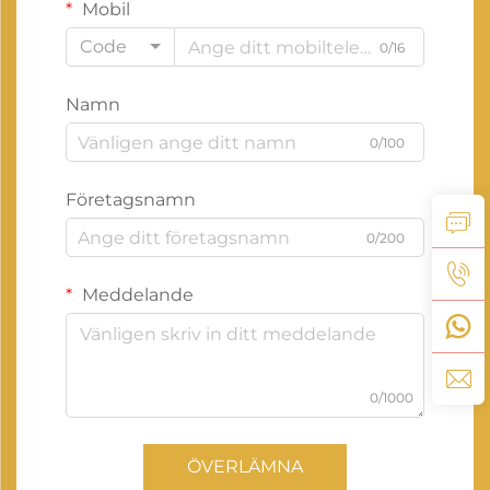
Mobil
Code
0/16
Namn
0/100
Företagsnamn
0/200
Meddelande
0/1000
ÖVERLÄMNA