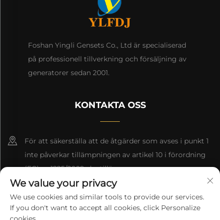
Foshan Yingli Gensets Co., Ltd är specialiserad
på professionell tillverkning och försäljning av
generatorer sedan 2001.
KONTAKTA OSS
För att säkerställa att de åtgärder som avses i punkt 1
inte påverkar tillämpningen av artikel 10 i förordning
(EG) nr 1225/2009 ska tillämpas.
We value your privacy
8618676517177
We use cookies and similar tools to provide our services.
If you don't want to accept all cookies, click Personalize
[email protected]
cookies.