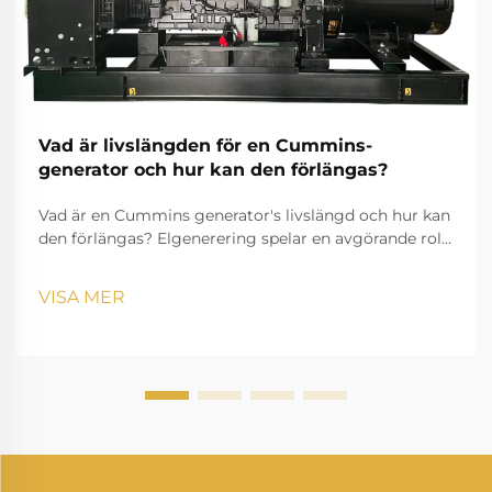
Vad är livslängden för en Cummins-
generator och hur kan den förlängas?
Vad är en Cummins generator's livslängd och hur kan
den förlängas? Elgenerering spelar en avgörande roll
i moderna liv, säkerställer att hushåll, företag, hälso-
och sjukvård, samt industrier kan fortsätta drivas
VISA MER
utan avbrott. Bland de man...