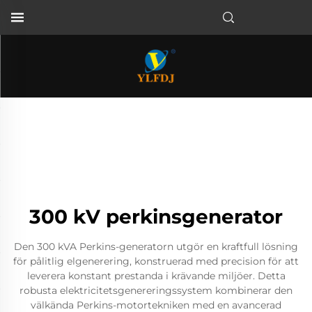
300 kV perkinsgenerator
Den 300 kVA Perkins-generatorn utgör en kraftfull lösning
för pålitlig elgenerering, konstruerad med precision för att
leverera konstant prestanda i krävande miljöer. Detta
robusta elektricitetsgenereringssystem kombinerar den
välkända Perkins-motortekniken med en avancerad