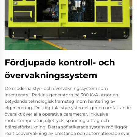
Fördjupade kontroll- och
övervakningssystem
De moderna styr- och övervakningssystem som
integrerats i Perkins-generatorn på 300 kVA utgör en
betydande teknologisk framsteg inom hantering av
elgenerering. Det digitala styrsystemet ger en omfattande
översikt över alla operativa parametrar, inklusive
motortemperatur, oljetryck, spänningsuttag och
bränsleförbrukning. Detta sofistikerade system möjliggör
realtidsövervakning av prestanda och automatiserade svar