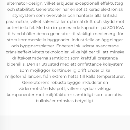
alternator-design, vilket erbjuder exceptionell effektuttag
och stabilitet. Generatoren har en sofistikerad elektronisk
styrsystem som övervakar och hanterar alla kritiska
parametrar, vilket säkerställer optimal drift och skydd mot
potentiella fel. Med sin imponerande kapacitet på 300 kVA
tillhandahåller denna generator tillräckligt med energi för
stora kommersiella byggnader, industriella anläggningar
och byggnadsplatser. Enheten inkluderar avancerade
bränsleeffektivitets teknologier, vilka hjälper till att minska
driftskostnaderna samtidigt som kraftfull prestanda
bibehålls. Den är utrustad med ett omfattande kölsystem
som möjliggör kontinuerlig drift under olika
miljöförhållanden, från extrem hetta till kalla temperaturer.
Generatorens robusta bygge inkluderar en
vädermotståndskapott, vilken skyddar viktiga
komponenter mot miljöfaktorer samtidigt som operativa
bullnivåer minskas betydligt.