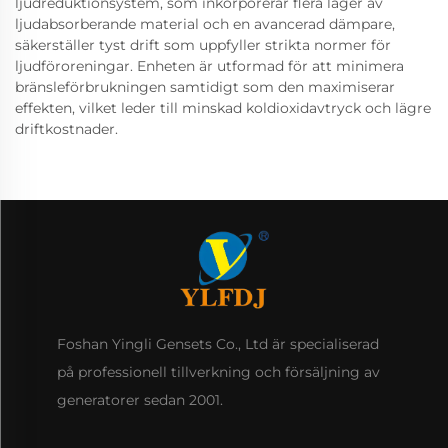
ljudreduktionsystem, som inkorporerar flera lager av
ljudabsorberande material och en avancerad dämpare,
säkerställer tyst drift som uppfyller strikta normer för
ljudföroreningar. Enheten är utformad för att minimera
bränsleförbrukningen samtidigt som den maximiserar
effekten, vilket leder till minskad koldioxidavtryck och lägre
driftkostnader.
Foshan Yingli Gensets Co., Ltd är specialiserad
på professionell tillverkning och försäljning av
generatorer sedan 2001.