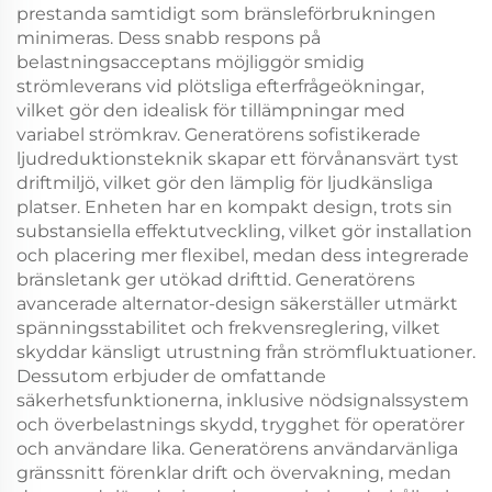
prestanda samtidigt som bränsleförbrukningen
minimeras. Dess snabb respons på
belastningsacceptans möjliggör smidig
strömleverans vid plötsliga efterfrågeökningar,
vilket gör den idealisk för tillämpningar med
variabel strömkrav. Generatörens sofistikerade
ljudreduktionsteknik skapar ett förvånansvärt tyst
driftmiljö, vilket gör den lämplig för ljudkänsliga
platser. Enheten har en kompakt design, trots sin
substansiella effektutveckling, vilket gör installation
och placering mer flexibel, medan dess integrerade
bränsletank ger utökad drifttid. Generatörens
avancerade alternator-design säkerställer utmärkt
spänningsstabilitet och frekvensreglering, vilket
skyddar känsligt utrustning från strömfluktuationer.
Dessutom erbjuder de omfattande
säkerhetsfunktionerna, inklusive nödsignalssystem
och överbelastnings skydd, trygghet för operatörer
och användare lika. Generatörens användarvänliga
gränssnitt förenklar drift och övervakning, medan