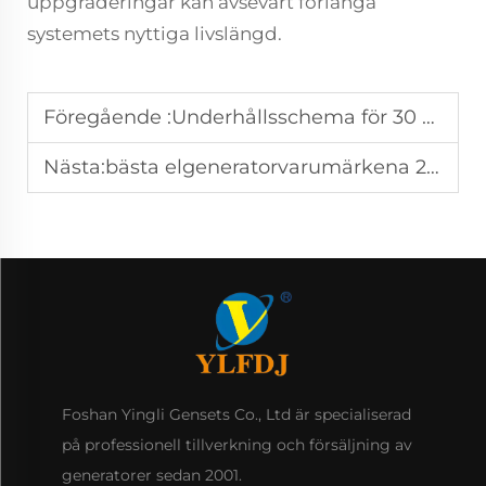
uppgraderingar kan avsevärt förlänga
systemets nyttiga livslängd.
Föregående :
Underhållsschema för 30 kVA-generatorer: Månads-/årskontrolllista
Nästa:
bästa elgeneratorvarumärkena 2025: Expertguide för köp
Foshan Yingli Gensets Co., Ltd är specialiserad
på professionell tillverkning och försäljning av
generatorer sedan 2001.