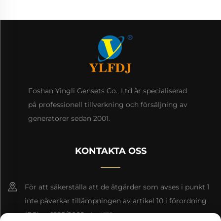
Foshan Yingli Gensets Co., Ltd är specialiserad
på professionell tillverkning och försäljning av
generatorer sedan 2001.
KONTAKTA OSS
För att säkerställa att de åtgärder som avses i punkt 1
inte påverkar tillämpningen av artikel 10 i förordning
(EG) nr 1225/2009 ska tillämpas.