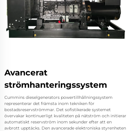
Avancerat
strömhanteringssystem
Cummins dieselgenerators powertillhållningssystem
representerar det främsta inom tekniken för
bostadsreservströmmar. Det sofistikerade systemet
övervakar kontinuerligt kvaliteten på nätström och initierar
automatiskt reservström inom sekunder efter att en
avbrott upptäcks. Den avancerade elektroniska styrenheten