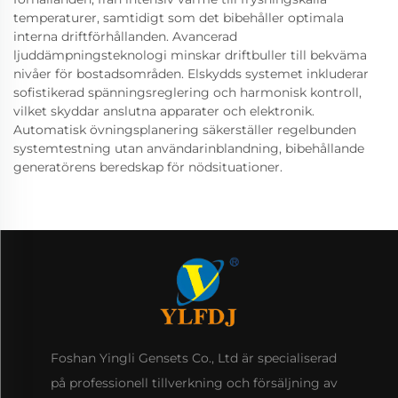
temperaturer, samtidigt som det bibehåller optimala
interna driftförhållanden. Avancerad
ljuddämpningsteknologi minskar driftbuller till bekväma
nivåer för bostadsområden. Elskydds systemet inkluderar
sofistikerad spänningsreglering och harmonisk kontroll,
vilket skyddar anslutna apparater och elektronik.
Automatisk övningsplanering säkerställer regelbunden
systemtestning utan användarinblandning, bibehållande
generatörens beredskap för nödsituationer.
Foshan Yingli Gensets Co., Ltd är specialiserad
på professionell tillverkning och försäljning av