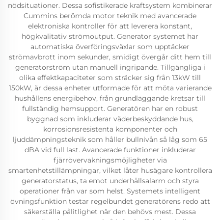
nödsituationer. Dessa sofistikerade kraftsystem kombinerar
Cummins berömda motor teknik med avancerade
elektroniska kontroller för att leverera konstant,
högkvalitativ strömoutput. Generator systemet har
automatiska överföringsväxlar som upptäcker
strömavbrott inom sekunder, smidigt övergår ditt hem till
generatorström utan manuell ingripande. Tillgängliga i
olika effektkapaciteter som sträcker sig från 13kW till
150kW, är dessa enheter utformade för att möta varierande
hushållens energibehov, från grundläggande kretsar till
fullständig hemsupport. Generatören har en robust
byggnad som inkluderar väderbeskyddande hus,
korrosionsresistenta komponenter och
ljuddämpningsteknik som håller bullnivån så låg som 65
dBA vid full last. Avancerade funktioner inkluderar
fjärrövervakningsmöjligheter via
smartenhetstillämpningar, vilket låter husägare kontrollera
generatorstatus, ta emot underhållsalarm och styra
operationer från var som helst. Systemets intelligent
övningsfunktion testar regelbundet generatörens redo att
säkerställa pålitlighet när den behövs mest. Dessa