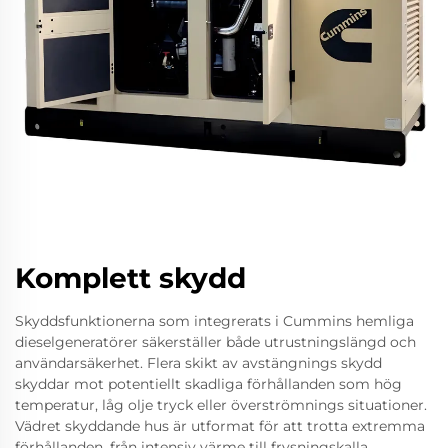
Komplett skydd
Skyddsfunktionerna som integrerats i Cummins hemliga
dieselgeneratörer säkerställer både utrustningslängd och
användarsäkerhet. Flera skikt av avstängnings skydd
skyddar mot potentiellt skadliga förhållanden som hög
temperatur, låg olje tryck eller överströmnings situationer.
Vädret skyddande hus är utformat för att trotta extremma
förhållanden, från intensiv värme till frysningskalla