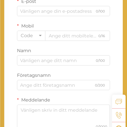
E-post
0/100
Mobil
Code
0/16
Namn
0/100
Företagsnamn
0/200
Meddelande
0/1000