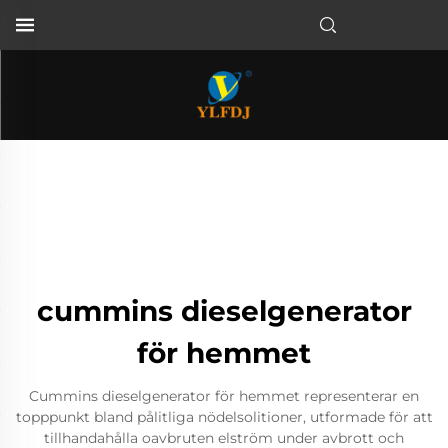
cummins dieselgenerator
för hemmet
Cummins dieselgenerator för hemmet representerar en
topppunkt bland pålitliga nödelsolitioner, utformade för att
tillhandahålla oavbruten elström under avbrott och