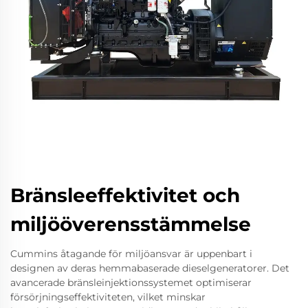
Bränsleeffektivitet och
miljööverensstämmelse
Cummins åtagande för miljöansvar är uppenbart i
designen av deras hemmabaserade dieselgeneratorer. Det
avancerade bränsleinjektionssystemet optimiserar
försörjningseffektiviteten, vilket minskar