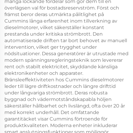
många lockande fördelar som gör dem till en
överlägsen val för bostadsreservström. Först och
främst beror deras utmärkta pålitlighet på
Cummins långa erfarenhet inom tillverkning av
dieselmotorer, vilket säkerställer konstant
prestanda under kritiska strömbrott. Den
automatiserade driften tar bort behovet av manuell
intervention, vilket ger trygghet under
nödsituationer. Dessa generatörer är utrustade med
modern spänningsregleringsteknik som levererar
rent och stabilt elektricitet, skyddande känsliga
elektronikenheter och apparater.
Bränsleeffektiviteten hos Cummins dieselmotorer
leder till lägre driftkostnader och längre drifttid
under långvariga strömbrott. Deras robusta
byggnad och vädermotståndskapabla höljen
säkerställer hållbarhet och livslängd, ofta över 20 år
med korrekt underhåll. Det omfattande
garantitäcket visar Cummins förtroende för
produktkvaliteten. Moderna enheter inkluderar
smart anslutningsfunktioner som möjliggör