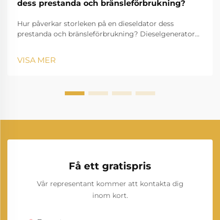
dess prestanda och bränsleförbrukning?
Hur påverkar storleken på en dieseldator dess
prestanda och bränsleförbrukning? Dieselgeneratorn
är en av de mest tillförlitliga kraftlösningarna i
moderna industrier, bostäder och applikationer
VISA MER
utanför nätet. Den ger backupström...
Få ett gratispris
Vår representant kommer att kontakta dig
inom kort.