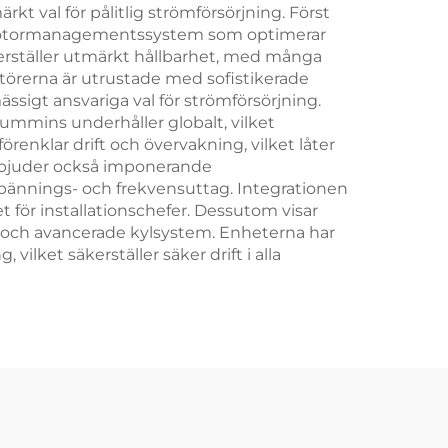
t val för pålitlig strömförsörjning. Först
e motormanagementssystem som optimerar
erställer utmärkt hållbarhet, med många
örerna är utrustade med sofistikerade
ässigt ansvariga val för strömförsörjning.
mmins underhåller globalt, vilket
renklar drift och övervakning, vilket låter
rbjuder också imponerande
spännings- och frekvensuttag. Integrationen
t för installationschefer. Dessutom visar
s och avancerade kylsystem. Enheterna har
ilket säkerställer säker drift i alla