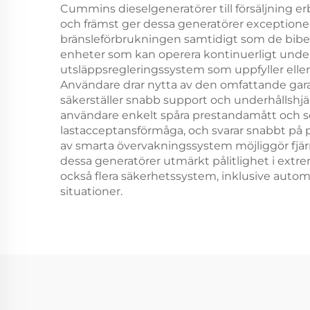
Cummins dieselgeneratörer till försäljning er
och främst ger dessa generatörer exceptio
bränsleförbrukningen samtidigt som de bibeh
enheter som kan operera kontinuerligt unde
utsläppsregleringssystem som uppfyller eller ö
Användare drar nytta av den omfattande gar
säkerställer snabb support och underhållshjäl
användare enkelt spåra prestandamått och s
lastacceptansförmåga, och svarar snabbt på p
av smarta övervakningssystem möjliggör fjärrd
dessa generatörer utmärkt pålitlighet i ext
också flera säkerhetssystem, inklusive automat
situationer.