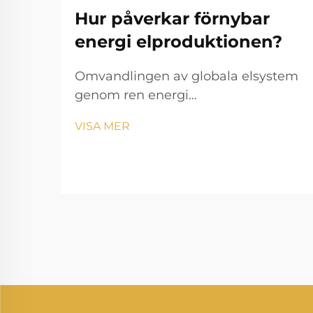
Hur påverkar förnybar
energi elproduktionen?
Omvandlingen av globala elsystem
genom ren energi
Elgenereringslandskapet genomgår
VISA MER
en anmärkningsvärd transformation
eftersom förnybar energi omformar
sättet vi producerar och konsumerar
el på. Denna förändring
representerar en av de mest
betydelsefulla...