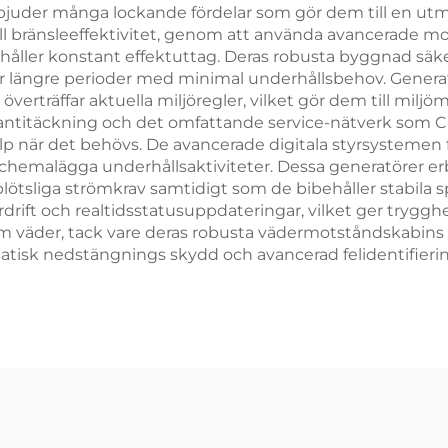
bjuder många lockande fördelar som gör dem till en utmärk
nell bränsleeffektivitet, genom att använda avancerad
åller konstant effektuttag. Deras robusta byggnad säk
r längre perioder med minimal underhållsbehov. Generat
verträffar aktuella miljöregler, vilket gör dem till miljöm
antitäckning och det omfattande service-nätverk som Cu
p när det behövs. De avancerade digitala styrsystemen fö
chemalägga underhållsaktiviteter. Dessa generatörer e
lötsliga strömkrav samtidigt som de bibehåller stabila 
rift och realtidsstatusuppdateringar, vilket ger trygghe
rem väder, tack vare deras robusta vädermotståndskabin
isk nedstängnings skydd och avancerad felidentifiering, v