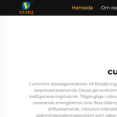
Hemsida
Om os
cu
Cummins dieselgeneratörer till försäljnin
beprövad prestanda. Dessa generatörer 
kraftgenereringsteknik. Tillgängliga i olik
varierande energibehov över flera tillä
driftparametrar, inklusive bräns
spänningsregleringssystem som säkerst