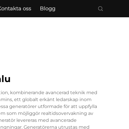
Kontakta oss
Blogg
alu
duktion, kombinerande avancerad teknik med
mins, ett globalt erkänt ledarskap inom
dessa generatörer utformade för att uppfylla
tem som möjliggör realtidsovervakning av
eneratör levereras med avancerade
vängningar. Generatörerna utrustas med