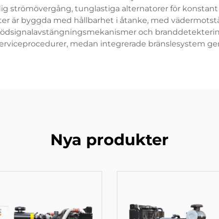
ig strömövergång, tunglastiga alternatorer för konstant
ter är byggda med hållbarhet i åtanke, med vädermotst
nödsignalavstängningsmekanismer och branddetektering
rviceprocedurer, medan integrerade bränslesystem ger ut
Nya produkter