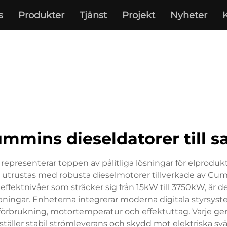
s
Produkter
Tjänst
Projekt
Nyheter
mmins dieseldatorer till s
g representerar toppen av pålitliga lösningar för elpro
utrustas med robusta dieselmotorer tillverkade av Cum
a effektnivåer som sträcker sig från 15kW till 3750kW, är 
mpningar. Enheterna integrerar moderna digitala styrsys
leförbrukning, motortemperatur och effektuttag. Varje g
äller stabil strömleverans och skydd mot elektriska s