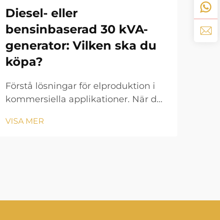
De
Diesel- eller
mä
bensinbaserad 30 kVA-
ge
generator: Vilken ska du
köpa?
När 
oper
Förstå lösningar för elproduktion i
på a
VIS
kommersiella applikationer. När det
gen
gäller tillförlitliga
före
VISA MER
reservkraftslösningar utgör en
En p
30kVA-generator en avgörande
hjär
investering för medelstora företag,
elge
byggarbetsplatser och
kommersiella anläggningar. Valet...