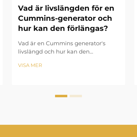
Vad är livslängden för en
Cummins-generator och
hur kan den förlängas?
Vad är en Cummins generator's
livslängd och hur kan den
förlängas? Elgenerering spelar en
VISA MER
avgörande roll i moderna liv,
säkerställer att hushåll, företag,
hälso- och sjukvård, samt industrier
kan fortsätta drivas utan avbrott.
Bland de man...