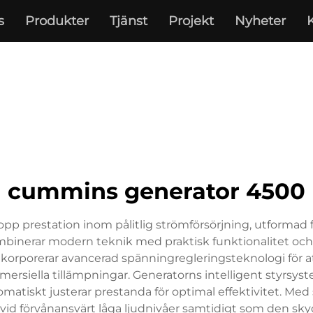
s
Produkter
Tjänst
Projekt
Nyheter
cummins generator 4500
 prestation inom pålitlig strömförsörjning, utformad för
binerar modern teknik med praktisk funktionalitet och
orporerar avancerad spänningregleringsteknologi för att 
ersiella tillämpningar. Generatorns intelligent styrsyste
tomatiskt justerar prestanda för optimal effektivitet. M
id förvånansvärt låga ljudnivåer samtidigt som den sky