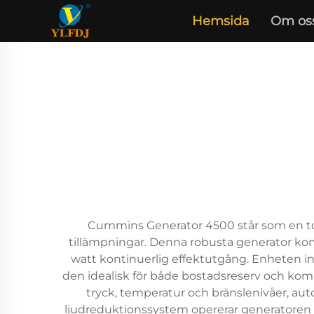
Hemsida
Om os
Cummins Generator 4500 står som en topp
tillämpningar. Denna robusta generator kom
watt kontinuerlig effektutgång. Enheten ink
den idealisk för både bostadsreserv och komm
tryck, temperatur och bränslenivåer, au
ljudreduktionssystem opererar generatoren v