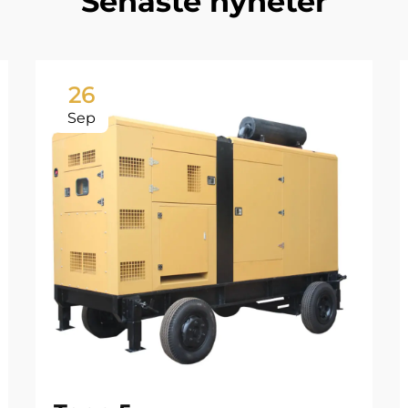
Senaste nyheter
26
Sep