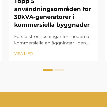
Topp 5
användningsområden för
30kVA-generatorer i
kommersiella byggnader
Förstå strömlösningar för moderna
kommersiella anläggningar I den
snabbt föränderliga affärsmiljön är
VISA MER
det avgörande att upprätthålla en
konstant strömförsörjning för
kommersiella operationer. En
30kVA-generator fungerar som en
pålitlig reservkraftlösning som kan...