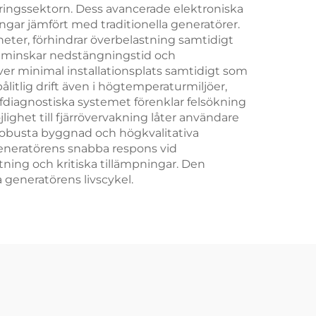
ringssektorn. Dess avancerade elektroniska
ngar jämfört med traditionella generatörer.
eter, förhindrar överbelastning samtidigt
et minskar nedstängningstid och
er minimal installationsplats samtidigt som
litlig drift även i högtemperaturmiljöer,
lfdiagnostiska systemet förenklar felsökning
ighet till fjärrövervakning låter användare
robusta byggnad och högkvalitativa
Generatörens snabba respons vid
tning och kritiska tillämpningar. Den
 generatörens livscykel.