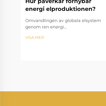
Hur påverkar förnybar
energi elproduktionen?
Omvandlingen av globala elsystem
genom ren energi
Elgenereringslandskapet genomgår
VISA MER
en anmärkningsvärd transformation
eftersom förnybar energi omformar
sättet vi producerar och konsumerar
el på. Denna förändring
representerar en av de mest
betydelsefulla...