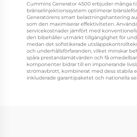
Cummins Generator 4500 erbjuder många tillt
bränselinjektionssystem optimerar bränsleför
Generatörens smart belastningshantering auto
som den maximiserar effektiviteten. Användar
servicekostnader jämfört med konventionella
den bibehåller utmärkt tillgänglighet för und
medan det sofistikerade utsläppskontrolltekni
och underhållsförfaranden, vilket minskar beh
spåra prestandamätvärden och få omedelbara 
komponenter bidrar till en imponerande livs
strömavbrott, kombinerat med dess stabila eff
inkluderade garantipaketet och nationella se