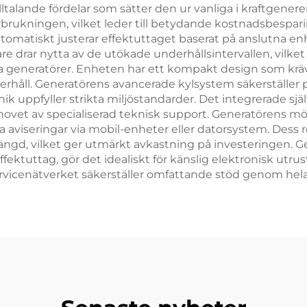
alande fördelar som sätter den ur vanliga i kraftgenere
brukningen, vilket leder till betydande kostnadsbespari
matiskt justerar effektuttaget baserat på anslutna enh
e drar nytta av de utökade underhållsintervallen, vilk
 generatörer. Enheten har ett kompakt design som kräv
erhåll. Generatörens avancerade kylsystem säkerställer på
k uppfyller strikta miljöstandarder. Det integrerade sjä
ovet av specialiserad teknisk support. Generatörens möjl
aviseringar via mobil-enheter eller datorsystem. Dess 
längd, vilket ger utmärkt avkastning på investeringen. 
ektuttag, gör det idealiskt för känslig elektronisk utrus
rvicenätverket säkerställer omfattande stöd genom hela