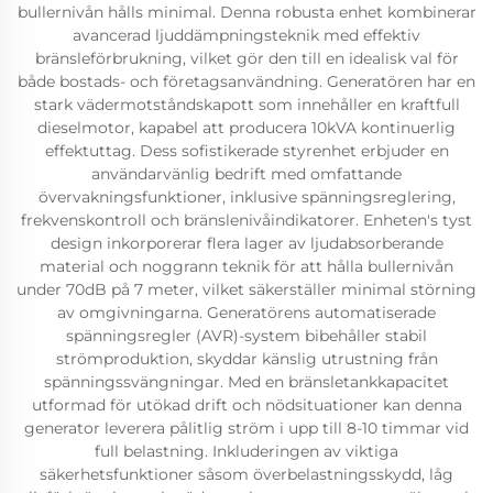
bullernivån hålls minimal. Denna robusta enhet kombinerar
avancerad ljuddämpningsteknik med effektiv
bränsleförbrukning, vilket gör den till en idealisk val för
både bostads- och företagsanvändning. Generatören har en
stark vädermotståndskapott som innehåller en kraftfull
dieselmotor, kapabel att producera 10kVA kontinuerlig
effektuttag. Dess sofistikerade styrenhet erbjuder en
användarvänlig bedrift med omfattande
övervakningsfunktioner, inklusive spänningsreglering,
frekvenskontroll och bränslenivåindikatorer. Enheten's tyst
design inkorporerar flera lager av ljudabsorberande
material och noggrann teknik för att hålla bullernivån
under 70dB på 7 meter, vilket säkerställer minimal störning
av omgivningarna. Generatörens automatiserade
spänningsregler (AVR)-system bibehåller stabil
strömproduktion, skyddar känslig utrustning från
spänningssvängningar. Med en bränsletankkapacitet
utformad för utökad drift och nödsituationer kan denna
generator leverera pålitlig ström i upp till 8-10 timmar vid
full belastning. Inkluderingen av viktiga
säkerhetsfunktioner såsom överbelastningsskydd, låg