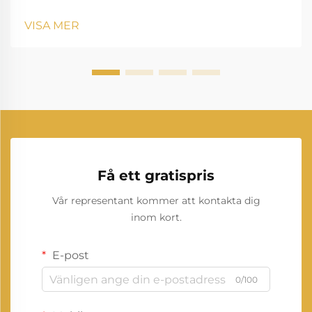
strömlösningar för medelstora kommersiella
verksamheter, byggarbetsplatser eller reservsystem
VISA MER
sticker en 30kVA-generator ut som ett mångsidigt
val. ...
Få ett gratispris
Vår representant kommer att kontakta dig
inom kort.
E-post
0/100