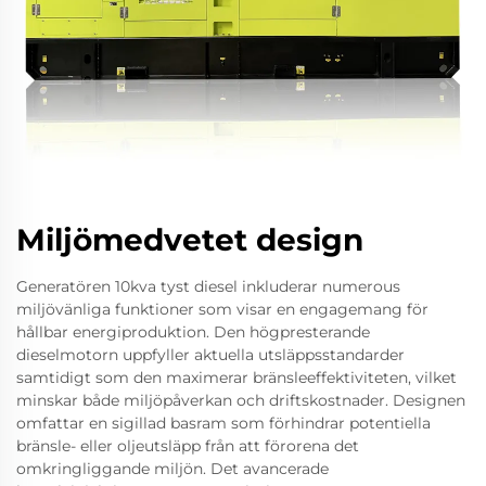
Miljömedvetet design
Generatören 10kva tyst diesel inkluderar numerous
miljövänliga funktioner som visar en engagemang för
hållbar energiproduktion. Den högpresterande
dieselmotorn uppfyller aktuella utsläppsstandarder
samtidigt som den maximerar bränsleeffektiviteten, vilket
minskar både miljöpåverkan och driftskostnader. Designen
omfattar en sigillad basram som förhindrar potentiella
bränsle- eller oljeutsläpp från att förorena det
omkringliggande miljön. Det avancerade