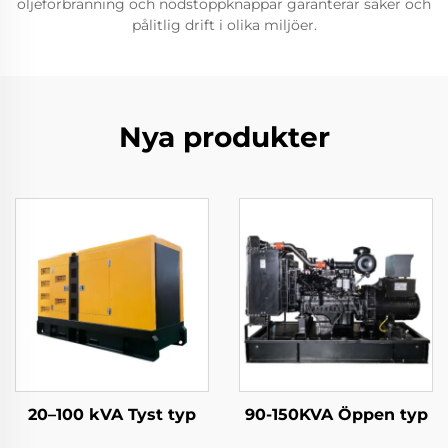
oljeförbränning och nödstoppknappar garanterar säker och
pålitlig drift i olika miljöer.
Nya produkter
20–100 kVA Tyst typ
90-150KVA Öppen typ