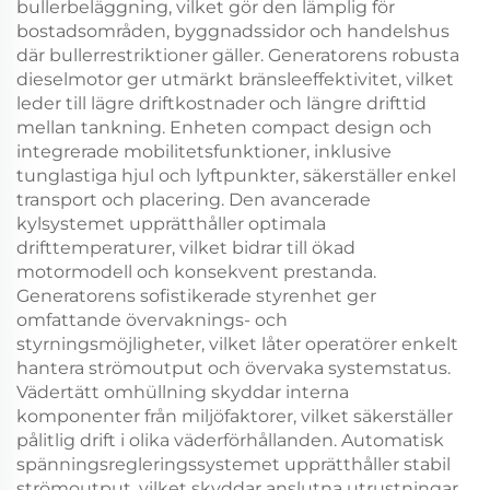
bullerbeläggning, vilket gör den lämplig för
bostadsområden, byggnadssidor och handelshus
där bullerrestriktioner gäller. Generatorens robusta
dieselmotor ger utmärkt bränsleeffektivitet, vilket
leder till lägre driftkostnader och längre drifttid
mellan tankning. Enheten compact design och
integrerade mobilitetsfunktioner, inklusive
tunglastiga hjul och lyftpunkter, säkerställer enkel
transport och placering. Den avancerade
kylsystemet upprätthåller optimala
drifttemperaturer, vilket bidrar till ökad
motormodell och konsekvent prestanda.
Generatorens sofistikerade styrenhet ger
omfattande övervaknings- och
styrningsmöjligheter, vilket låter operatörer enkelt
hantera strömoutput och övervaka systemstatus.
Vädertätt omhüllning skyddar interna
komponenter från miljöfaktorer, vilket säkerställer
pålitlig drift i olika väderförhållanden. Automatisk
spänningsregleringssystemet upprätthåller stabil
strömoutput, vilket skyddar anslutna utrustningar