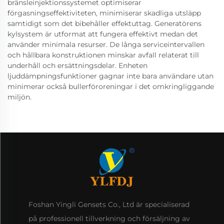
bränsleinjektionssystemet optimiserar
förgasningseffektiviteten, minimiserar skadliga utsläpp
samtidigt som det bibehåller effektuttag. Generatörens
kylsystem är utformat att fungera effektivt medan det
använder minimala resurser. De långa serviceintervallen
och hållbara konstruktionen minskar avfall relaterat till
underhåll och ersättningsdelar. Enheten
ljuddämpningsfunktioner gagnar inte bara användare utan
minimerar också bullerföroreningar i det omkringliggande
miljön.
Foshan Yingli Gensets Co., Ltd är specialiserad
på professionell tillverkning och försäljning av