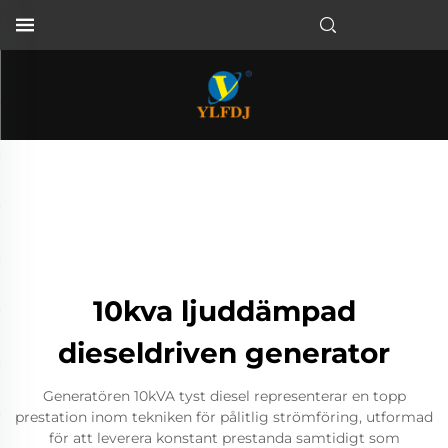
10kva ljuddämpad
dieseldriven generator
Generatören 10kVA tyst diesel representerar en topp
prestation inom tekniken för pålitlig strömföring, utformad
för att leverera konstant prestanda samtidigt som