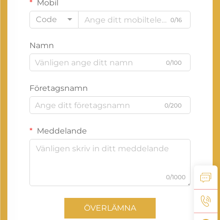
Mobil
Code
0/16
Namn
0/100
Företagsnamn
0/200
Meddelande
0/1000
ÖVERLÄMNA