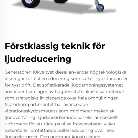
Förstklassig teknik för
ljudreducering
Generatören 10kva tyst diesel använder högteknologiska
lösningar för bullerreducering som sätter nya standarder
för tyst drift. Det sofistikerade ljuddämpningssystemet
använder flera lager av högdensitets akustiska material
som strategiskt är placerade över hela omhüllningen.
Motorkompartimentet har avancerade
vibrationsskyddsmounts som minimerar mekanisk
ljudöverföring. Ljudabsorberande paneler är speciellt
utformade för att rikta på olika frekvensband, vilket
säkerställer omfattande bullerreducering över hela
ljudspektrumet. Den noggrant konstruerade