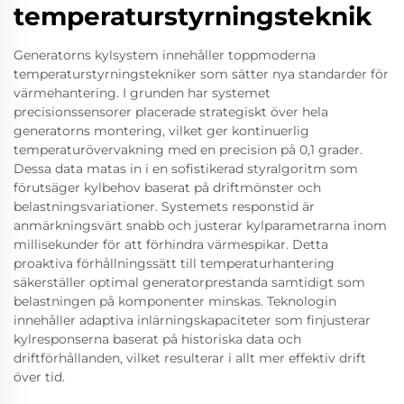
temperaturstyrningsteknik
Generatorns kylsystem innehåller toppmoderna
temperaturstyrningstekniker som sätter nya standarder för
värmehantering. I grunden har systemet
precisionssensorer placerade strategiskt över hela
generatorns montering, vilket ger kontinuerlig
temperaturövervakning med en precision på 0,1 grader.
Dessa data matas in i en sofistikerad styralgoritm som
förutsäger kylbehov baserat på driftmönster och
belastningsvariationer. Systemets responstid är
anmärkningsvärt snabb och justerar kylparametrarna inom
millisekunder för att förhindra värmespikar. Detta
proaktiva förhållningssätt till temperaturhantering
säkerställer optimal generatorprestanda samtidigt som
belastningen på komponenter minskas. Teknologin
innehåller adaptiva inlärningskapaciteter som finjusterar
kylresponserna baserat på historiska data och
driftförhållanden, vilket resulterar i allt mer effektiv drift
över tid.