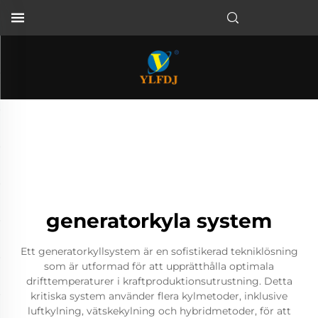
generatorkyla system
Ett generatorkyllsystem är en sofistikerad tekniklösning
som är utformad för att upprätthålla optimala
drifttemperaturer i kraftproduktionsutrustning. Detta
kritiska system använder flera kylmetoder, inklusive
luftkylning, vätskekylning och hybridmetoder, för att