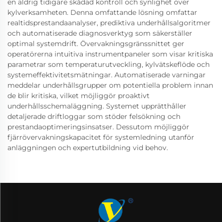
en aldrig tidigare skådad kontroll och synlighet över
kylverksamheten. Denna omfattande lösning omfattar
realtidsprestandaanalyser, prediktiva underhållsalgoritmer
och automatiserade diagnosverktyg som säkerställer
optimal systemdrift. Övervakningsgränssnittet ger
operatörerna intuitiva instrumentpaneler som visar kritiska
parametrar som temperaturutveckling, kylvätskeflöde och
systemeffektivitetsmätningar. Automatiserade varningar
meddelar underhållsgrupper om potentiella problem innan
de blir kritiska, vilket möjliggör proaktivt
underhållsschemaläggning. Systemet upprätthåller
detaljerade driftloggar som stöder felsökning och
prestandaoptimeringsinsatser. Dessutom möjliggör
fjärrövervakningskapacitet för systemledning utanför
anläggningen och expertutbildning vid behov.