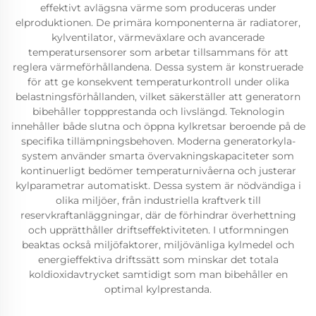
effektivt avlägsna värme som produceras under
elproduktionen. De primära komponenterna är radiatorer,
kylventilator, värmeväxlare och avancerade
temperatursensorer som arbetar tillsammans för att
reglera värmeförhållandena. Dessa system är konstruerade
för att ge konsekvent temperaturkontroll under olika
belastningsförhållanden, vilket säkerställer att generatorn
bibehåller toppprestanda och livslängd. Teknologin
innehåller både slutna och öppna kylkretsar beroende på de
specifika tillämpningsbehoven. Moderna generatorkyla-
system använder smarta övervakningskapaciteter som
kontinuerligt bedömer temperaturnivåerna och justerar
kylparametrar automatiskt. Dessa system är nödvändiga i
olika miljöer, från industriella kraftverk till
reservkraftanläggningar, där de förhindrar överhettning
och upprätthåller driftseffektiviteten. I utformningen
beaktas också miljöfaktorer, miljövänliga kylmedel och
energieffektiva driftssätt som minskar det totala
koldioxidavtrycket samtidigt som man bibehåller en
optimal kylprestanda.