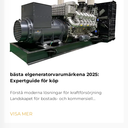
bästa elgeneratorvarumärkena 2025:
Expertguide för köp
Förstå moderna lösningar för kraftförsörjning
Landskapet för bostads- och kommersiell
kraftförsörjning har utvecklats dramatiskt de senaste
åren. När vår beroende av elektriska apparater ökar
VISA MER
har tillgång till en pålitlig elgenerator blivit allt mer...