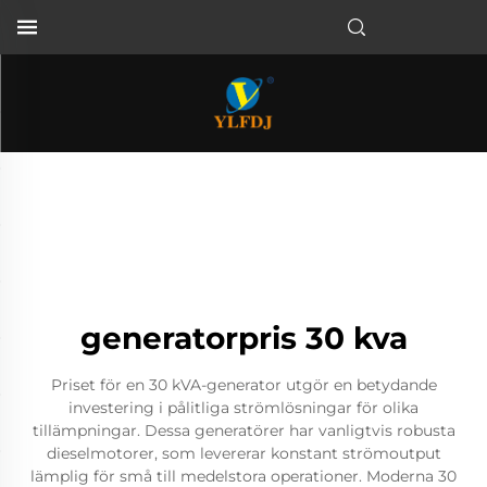
generatorpris 30 kva
Priset för en 30 kVA-generator utgör en betydande
investering i pålitliga strömlösningar för olika
tillämpningar. Dessa generatörer har vanligtvis robusta
dieselmotorer, som levererar konstant strömoutput
lämplig för små till medelstora operationer. Moderna 30