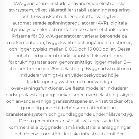
kVA-generatörer inkluderar avancerade elektroniska
styrsystem, vilket säkerställer stabil spänningsreglering
och frekvenskontroll. De omfattar vanligtvis
automatiserade spänningsregulatorer (AVR), digitala
styranalyspaneler och omfattande säkerhetsfunktioner.
Priserna för 30 kVA-generatörer varierar beroende på
märkereputation, byggekvalitet och ingående funktioner,
och ligger typiskt mellan 8 000 och 15 000 dollar. Dessa
enheter erbjuder utmärkt bränsleeffektivitet, med
förbrukningsrater som genomsnittligt ligger mellan 3-4
liter per timme vid 75% belastning. Byggnadsstrukturen
inkluderar vanligtvis en väderbeskyddad hölje,
ljuddämpningssystem och nödvändiga
övervakningsfunktioner. De flesta modeller inkluderar
nödsignalavstängningsmekanismer, överbelastningsskydd
och användarvänliga gränssnittspaneler. Priset täcker ofta
grundläggande tillbehör som batteriladdare,
bränsletanksystem och grundläggande underhållsverktyg.
Dessa generatörer är särskilt väl anpassade för
kommersiella byggnader, små industriella anläggningar
och reservströmstöd i kritiska infrastrukturmiljöer.