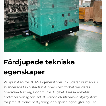
Fördjupade tekniska
egenskaper
Prispunkten för 30 kVA-generatorer inkluderar numerous
avancerade tekniska funktioner som förbättrar deras
operativa förmåga och tillförlitlighet. Dessa enheter
omfattar vanligtvis sofistikerade elektroniska styrsystem
för precist frekvensstyrning och spänningsreglering. De