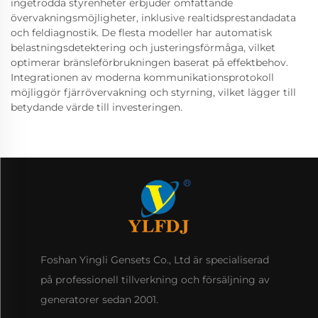
ingetrodda styrenheter erbjuder omfattande
övervakningsmöjligheter, inklusive realtidsprestandadata
och feldiagnostik. De flesta modeller har automatisk
belastningsdetektering och justeringsförmåga, vilket
optimerar bränsleförbrukningen baserat på effektbehov.
Integrationen av moderna kommunikationsprotokoll
möjliggör fjärrövervakning och styrning, vilket lägger till
betydande värde till investeringen.
Foshan Yingli Gensets Co., Ltd är specialiserad
på professionell tillverkning och försäljning av
generatorer sedan 2001.