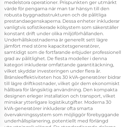
medelstora operationer. Prispunkten ger utmärkt
värde för pengarna när man tar hänsyn till den
robusta byggnadsstrukturen och de pålitliga
prestandaegenskaperna. Dessa enheter inkluderar
vanligtvis sofistikerade kölsystem som säkerställer
konstant drift under olika miljöförhållanden.
Underhållskostnaderna är generellt sett lägre
jämfört med större kapacitetsgeneratörer,
samtidigt som de fortfarande erbjuder professionell
grad av pålitlighet. De flesta modeller i denna
kategori inkluderar omfattande garantitäckning,
vilket skyddar investeringen under flera år.
Bränsleeffektiviteten hos 30 kVA-generatörer bidrar
till lägre driftkostnader, vilket gör dem ekonomiskt
hållbara för långsiktig användning. Den kompakta
designen erleger installation och transport, vilket
minskar ytterligare logistikutgifter. Moderna 30
kVA-generatörer inkluderar ofta smarta
övervakningssystem som möjliggör förebyggande
underhållsplanering, potentiellt med förlängd