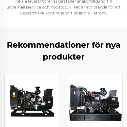
lokala leverantörer säkerställer snabb tillgång till
underhållsservice och nödstöd, vilket är avgörande för att
upprätthålla kontinuerlig tillgång till ström.
Rekommendationer för nya
produkter