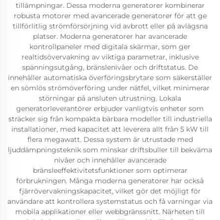
tillämpningar. Dessa moderna generatorer kombinerar
robusta motorer med avancerade generatorer för att ge
tillförlitlig strömförsörjning vid avbrott eller på avlägsna
platser. Moderna generatorer har avancerade
kontrollpaneler med digitala skärmar, som ger
realtidsövervakning av viktiga parametrar, inklusive
spänningsutgång, bränslenivåer och driftstatus. De
innehåller automatiska överföringsbrytare som säkerställer
en sömlös strömöverföring under nätfel, vilket minimerar
störningar på ansluten utrustning. Lokala
generatorleverantörer erbjuder vanligtvis enheter som
sträcker sig från kompakta bärbara modeller till industriella
installationer, med kapacitet att leverera allt från 5 kW till
flera megawatt. Dessa system är utrustade med
ljuddämpningsteknik som minskar driftsbuller till bekväma
nivåer och innehåller avancerade
bränsleeffektivitetsfunktioner som optimerar
förbrukningen. Många moderna generatorer har också
fjärrövervakningskapacitet, vilket gör det möjligt för
användare att kontrollera systemstatus och få varningar via
mobila applikationer eller webbgränssnitt. Närheten till