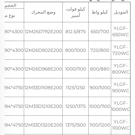
الحجم (م
كيلو فولت
الموديل
كيلو واط
وضع المحرك
أمبير
نوع مفتو
YLGF-
4300*1990*2150
12M26D792E200
812.5/875
650/700
650WC
YLGF-
4300*1990*2300
12M26D902E200
900/1000
720/800
720WC
YLGF-
4300*1990*2300
12M26D968E200
1000/1100
800/880
800WC
YLGF-
4750*2194*2400
12M33D1108E200
1125/1250
900/1000
900WC
YLGF-
4750*2194*2400
12M33D1210E200
1250/1375
1000/1100
1000WC
YLGF-
4750*2194*2400
12M33D1320E200
1375/1500
1100/1200
1100WC