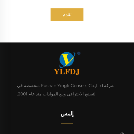
تقدم
شركة Foshan Yingli Gensets Co.,Ltd متخصصة في
التصنيع الاحترافي وبيع المولدات منذ عام 2001.
إلمس