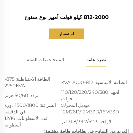
812-2000 كيلو فولت أمبير نوع مفتوح
استفسار
نظرة عامة
المنتجات ذات الصلة
الطاقة الاحتياطية: 875-
الطاقة الأساسية: 812-2000 KVA
2250KVA
الجهد: 110/120/220/240/380
تردد: 50/60 هرتز
فولت
موديل المحرك:
السرعة: 1500/1800 دورة
12M26D/12M33D/16M33D
في الدقيقة
عدد الأسطوانات: 12/16
الإزاحة: 31.8/39.2/52.3 لتر
أسطوانة
المزيد من النماذج في نطاقات طاقة مختلفة: