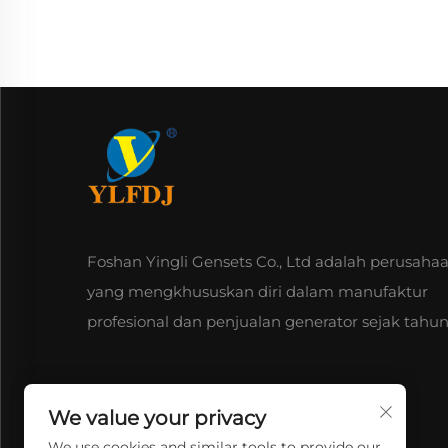
Foshan Yingli Gensets Co., Ltd adalah perusaha
yang mengkhususkan diri dalam manufaktur
profesional dan penjualan generator sejak tahun
We value your privacy
We use cookies and similar tools to provide our