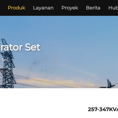
Produk
Layanan
Proyek
Berita
Hub
rator Set
 Set
257-347KV