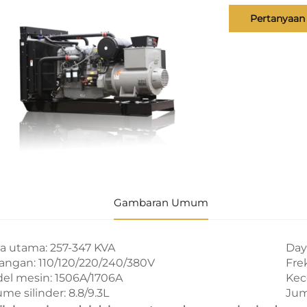
Pertanyaan
Gambaran Umum
a utama: 257-347 KVA
Day
angan: 110/120/220/240/380V
Fre
el mesin: 1506A/1706A
Kec
me silinder: 8.8/9.3L
Juml