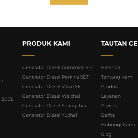
PRODUK KAMI
TAUTAN CE
Generator Diesel Cummins SET
Beranda
Generator Diesel Perkins SET
Tentang Kami
an
Generator Diesel Volvo SET
Produk
Generator Diesel Weichai
Layanan
 2001.
Generator Diesel Shangchai
Proyek
Generator Diesel Yuchai
Berita
Hubungi Kami
Blog