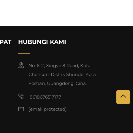
PAT
HUBUNGI KAMI
No. 6-2, Xingye 8 Road, Kota
Chencun, Distrik Shunde, Kota
Foshan, Guangdong, Cina.
8618676517177
[email protected]