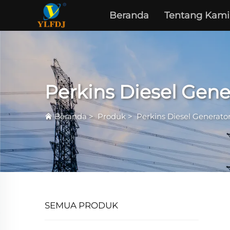
Beranda
Tentang Kami
Perkins Diesel Gene
Beranda
>
Produk
>
Perkins Diesel Generator
SEMUA PRODUK