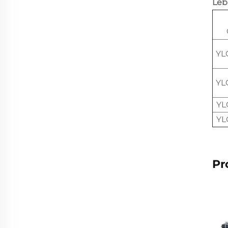
Leb
YL
YL
YL
YL
Pr