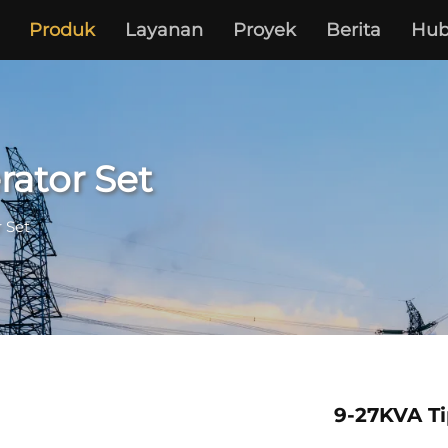
Produk
Layanan
Proyek
Berita
Hub
rator Set
 Set
9-27KVA T