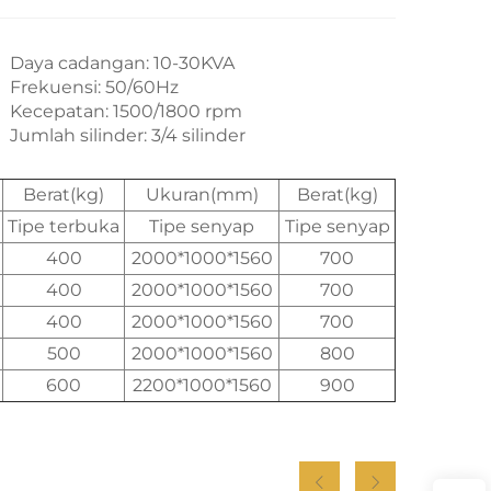
Daya cadangan: 10-30KVA
Frekuensi: 50/60Hz
Kecepatan: 1500/1800 rpm
Jumlah silinder: 3/4 silinder
Berat(kg)
Ukuran(mm)
Berat(kg)
Tipe terbuka
Tipe senyap
Tipe senyap
400
2000*1000*1560
700
400
2000*1000*1560
700
400
2000*1000*1560
700
500
2000*1000*1560
800
600
2200*1000*1560
900