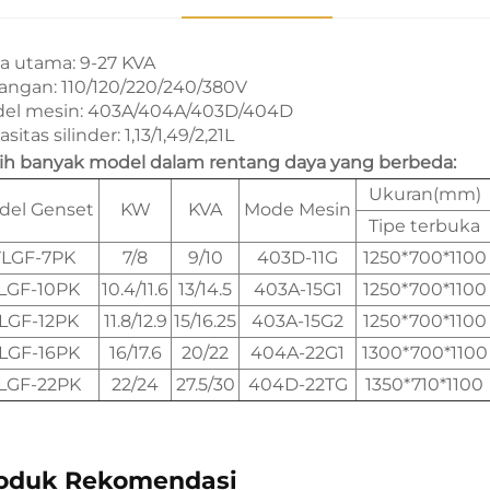
a utama: 9-27 KVA
angan: 110/120/220/240/380V
el mesin: 403A/404A/403D/404D
sitas silinder: 1,13/1,49/2,21L
ih banyak model dalam rentang daya yang berbeda:
Ukuran(mm)
del Genset
KW
KVA
Mode Mesin
Tipe terbuka
YLGF-7PK
7/8
9/10
403D-11G
1250*700*1100
LGF-10PK
10.4/11.6
13/14.5
403A-15G1
1250*700*1100
LGF-12PK
11.8/12.9
15/16.25
403A-15G2
1250*700*1100
LGF-16PK
16/17.6
20/22
404A-22G1
1300*700*1100
LGF-22PK
22/24
27.5/30
404D-22TG
1350*710*1100
oduk Rekomendasi