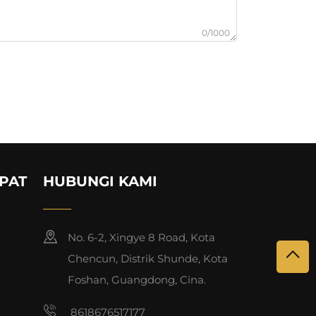
0/1000
PAT
HUBUNGI KAMI
No. 6-2, Xingye 8 Road, Kota
Chencun, Distrik Shunde, Kota
Foshan, Guangdong, Cina.
8618676517177