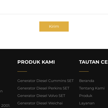
Kirim
PRODUK KAMI
TAUTAN CE
Generator Diesel Cummins SET
Beranda
Generator Diesel Perkins SET
Tentang Kami
an
Generator Diesel Volvo SET
Produk
Generator Diesel Weichai
Layanan
 2001.