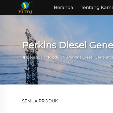
Beranda
Tentang Kami
Perkins Diesel Gene
Beranda
>
Produk
>
Perkins Diesel Generator
SEMUA PRODUK