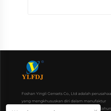
Foshan Yingli Gensets Co., Ltd adalah perusaha
yang mengkhususkan diri dalam manufaktur
profesional dan penjualan generator sejak tahun