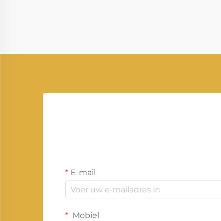
energieoplossingen in moderne
industrieën, woonomgevingen en
toepassingen buiten het net. Het
levert reserve elektriciteit...
E-mail
Mobiel