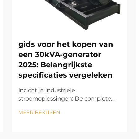
gids voor het kopen van
een 30kVA-generator
2025: Belangrijkste
specificaties vergeleken
Inzicht in industriële
stroomoplossingen: De complete
gids voor 30kVA-generatoren. Wat
MEER BEKIJKEN
betreft betrouwbare
stroomoplossingen voor
middelgrote commerciële bedrijven,