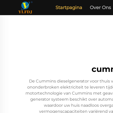
Startpagina
Over Ons
cumm
De Cummins dieselgenerator voor thuis
ononderbroken elektriciteit te leveren t
motortechnologie van Cummins met geavan
generator systeem beschikt over automa
waardoor uw huis naadloos overg
vermogenscapaciteiten variërend va