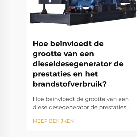
Hoe beïnvloedt de
grootte van een
dieseldesegenerator de
prestaties en het
brandstofverbruik?
Hoe beïnvloedt de grootte van een
dieseldesegenerator de prestaties
en het brandstofverbruik? De
MEER BEKIJKEN
dieseldesegenerator is een van de
meest betrouwbare