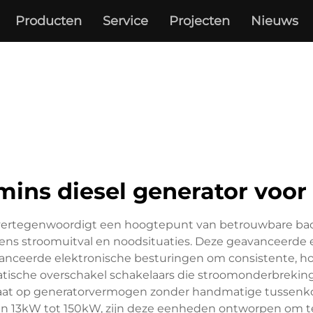
Producten
Service
Projecten
Nieuws
ins diesel generator voor 
 vertegenwoordigt een hoogtepunt van betrouwbare ba
ijdens stroomuitval en noodsituaties. Deze geavanceer
ceerde elektronische besturingen om consistente, hoo
tische overschakel schakelaars die stroomonderbreki
aat op generatorvermogen zonder handmatige tussenkom
n 13kW tot 150kW, zijn deze eenheden ontworpen om te