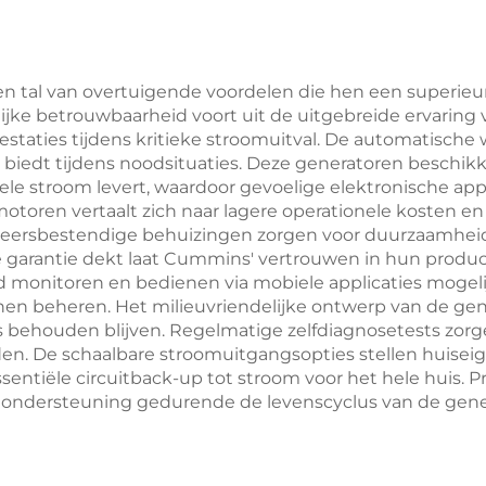
n tal van overtuigende voordelen die hen een superieu
ijke betrouwbaarheid voort uit de uitgebreide ervaring
estaties tijdens kritieke stroomuitval. De automatische
iedt tijdens noodsituaties. Deze generatoren beschik
iele stroom levert, waardoor gevoelige elektronische a
toren vertaalt zich naar lagere operationele kosten en 
 weersbestendige behuizingen zorgen voor duurzaamheid
de garantie dekt laat Cummins' vertrouwen in hun produ
nd monitoren en bedienen via mobiele applicaties moge
en beheren. Het milieuvriendelijke ontwerp van de gen
 behouden blijven. Regelmatige zelfdiagnosetests zorge
n. De schaalbare stroomuitgangsopties stellen huiseig
sentiële circuitback-up tot stroom voor het hele huis. Pr
dersteuning gedurende de levenscyclus van de generat