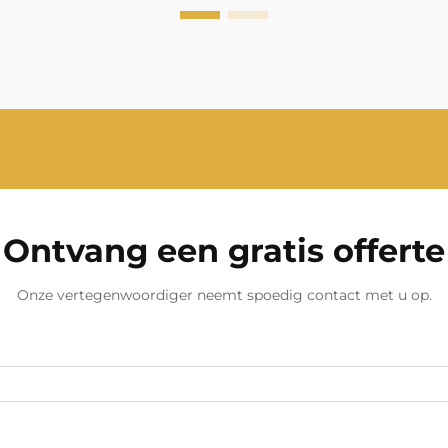
bouwlocaties of back-upsysteem is
een 30kVA-generator een
veelzijdige keuze...
Ontvang een gratis offerte
Onze vertegenwoordiger neemt spoedig contact met u op.