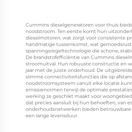
Cummins dieselgeneratoren voor thuis biede
noodstroom. Ten eerste komt hun uitzonderl
dieselmotoren, wat zorgt voor consistente pr
handmatige tussenkomst, wat gemoedsrust b
spanningsregeltechnologie die schone, stab
De brandstofefficiëntie van Cummins dieselmo
stroomuitval. Hun robuuste constructie en
jaar met de juiste onderhoud. De uitgebrei
slimme connectiviteitsfuncties die op afsta
noodstroomsysteem vanuit elke locatie kunn
emissienormen terwijl de optimale prestaties
werking ze geschikt maakt voor woongebiede
dat precies aansluit bij hun behoeften, van es
onderhoudsnetwerken bieden betrouwbare on
een lange levensduur.