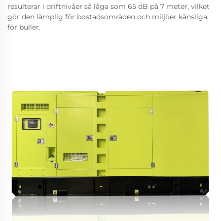
resulterar i driftnivåer så låga som 65 dB på 7 meter, vilket
gör den lämplig för bostadsområden och miljöer känsliga
för buller.