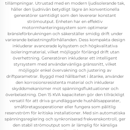
tillämpningar. Utrustad med en modern ljudisolerande tak,
håller den ljudnivån betydligt lägre än konventionella
generatörer samtidigt som den levererar konstant
strömoutput. Enheten har en effektiv
motormhanteringssystem som optimerar
bränsleförbrukningen och säkerställer smidig drift under
varierande belastningsförhållanden. Dess kompakta design
inkluderar avancerade kylsystem och högkvalitativa
isoleringmaterial, vilket möjliggör förlängd drift utan
överhettning. Generatören inkluderar ett intelligent
styrsystem med användarvänliga gränssnitt, vilket
möjliggör enkel övervakning och justering av
driftparametrar. Byggd med hållbarhet i åtanke, använder
den korrosionsresistenta material och inkluderar
skyddsmekanismer mot spänningsfluktuationer och
överbelastning. Den 15 KVA kapaciteten gör den tillräckligt
versatil för att driva grundläggande hushållsapparater,
småföretagsoperationer eller fungera som pålitlig
reservström för kritiska installationer. Med sin automatiska
spänningsreglering och synkroniserad frekvenskontroll, ger
den stabil strömoutput som är lämplig för känsliga