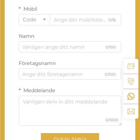
Mobil
Code
0/16
Namn
0/100
Företagsnamn
0/200
Meddelande
0/1000
ÖVERLÄMNA