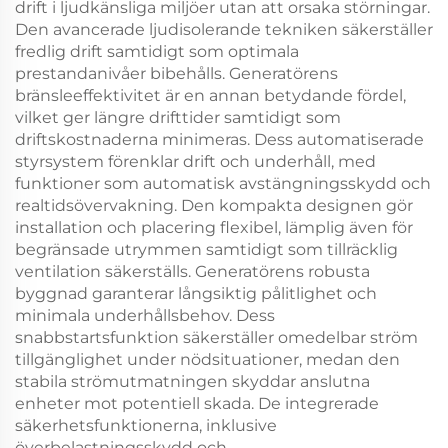
drift i ljudkänsliga miljöer utan att orsaka störningar.
Den avancerade ljudisolerande tekniken säkerställer
fredlig drift samtidigt som optimala
prestandanivåer bibehålls. Generatörens
bränsleeffektivitet är en annan betydande fördel,
vilket ger längre drifttider samtidigt som
driftskostnaderna minimeras. Dess automatiserade
styrsystem förenklar drift och underhåll, med
funktioner som automatisk avstängningsskydd och
realtidsövervakning. Den kompakta designen gör
installation och placering flexibel, lämplig även för
begränsade utrymmen samtidigt som tillräcklig
ventilation säkerställs. Generatörens robusta
byggnad garanterar långsiktig pålitlighet och
minimala underhållsbehov. Dess
snabbstartsfunktion säkerställer omedelbar ström
tillgänglighet under nödsituationer, medan den
stabila strömutmatningen skyddar anslutna
enheter mot potentiell skada. De integrerade
säkerhetsfunktionerna, inklusive
överbelastningsskydd och