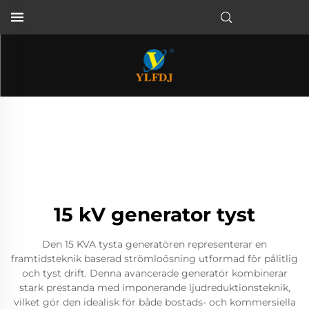
15 kV generator tyst
Den 15 KVA tysta generatören representerar en
framtidsteknik baserad strömloösning utformad för pålitlig
och tyst drift. Denna avancerade generatör kombinerar
stark prestanda med imponerande ljudreduktionsteknik,
vilket gör den idealisk för både bostads- och kommersiella