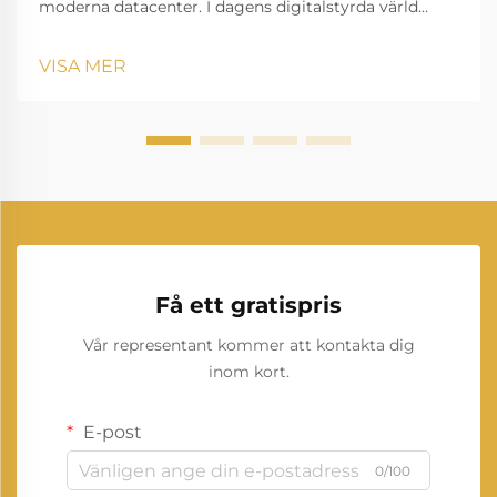
moderna datacenter. I dagens digitalstyrda värld
utgör datacenter grunden för global anslutning och
affärsverksamhet. Behovet av oavbruten elkraft har
VISA MER
aldrig varit mer avgörande...
Få ett gratispris
Vår representant kommer att kontakta dig
inom kort.
E-post
0/100