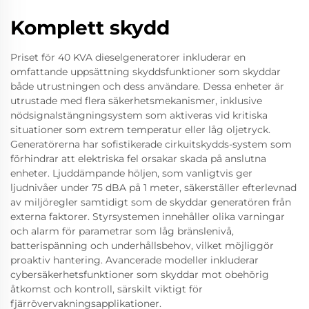
Komplett skydd
Priset för 40 KVA dieselgeneratorer inkluderar en
omfattande uppsättning skyddsfunktioner som skyddar
både utrustningen och dess användare. Dessa enheter är
utrustade med flera säkerhetsmekanismer, inklusive
nödsignalstängningsystem som aktiveras vid kritiska
situationer som extrem temperatur eller låg oljetryck.
Generatörerna har sofistikerade cirkuitskydds-system som
förhindrar att elektriska fel orsakar skada på anslutna
enheter. Ljuddämpande höljen, som vanligtvis ger
ljudnivåer under 75 dBA på 1 meter, säkerställer efterlevnad
av miljöregler samtidigt som de skyddar generatören från
externa faktorer. Styrsystemen innehåller olika varningar
och alarm för parametrar som låg bränslenivå,
batterispänning och underhållsbehov, vilket möjliggör
proaktiv hantering. Avancerade modeller inkluderar
cybersäkerhetsfunktioner som skyddar mot obehörig
åtkomst och kontroll, särskilt viktigt för
fjärrövervakningsapplikationer.