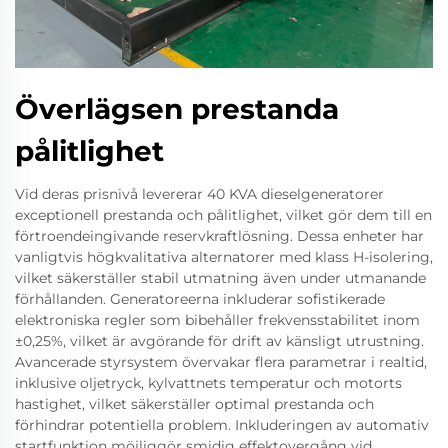
Överlägsen prestanda
pålitlighet
Vid deras prisnivå levererar 40 KVA dieselgeneratorer
exceptionell prestanda och pålitlighet, vilket gör dem till en
förtroendeingivande reservkraftlösning. Dessa enheter har
vanligtvis högkvalitativa alternatorer med klass H-isolering,
vilket säkerställer stabil utmatning även under utmanande
förhållanden. Generatoreerna inkluderar sofistikerade
elektroniska regler som bibehåller frekvensstabilitet inom
±0,25%, vilket är avgörande för drift av känsligt utrustning.
Avancerade styrsystem övervakar flera parametrar i realtid,
inklusive oljetryck, kylvattnets temperatur och motorts
hastighet, vilket säkerställer optimal prestanda och
förhindrar potentiella problem. Inkluderingen av automativ
startfunktion möjliggör smidig effektovergång vid