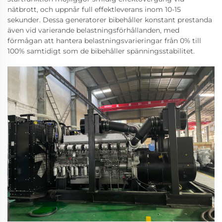
nätbrott, och uppnår full effektleverans inom 10-15
sekunder. Dessa generatorer bibehåller konstant prestanda
även vid varierande belastningsförhållanden, med
förmågan att hantera belastningsvarieringar från 0% till
100% samtidigt som de bibehåller spänningsstabilitet.