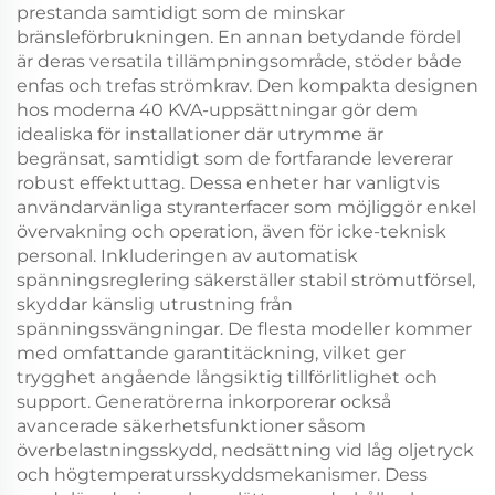
prestanda samtidigt som de minskar
bränsleförbrukningen. En annan betydande fördel
är deras versatila tillämpningsområde, stöder både
enfas och trefas strömkrav. Den kompakta designen
hos moderna 40 KVA-uppsättningar gör dem
idealiska för installationer där utrymme är
begränsat, samtidigt som de fortfarande levererar
robust effektuttag. Dessa enheter har vanligtvis
användarvänliga styranterfacer som möjliggör enkel
övervakning och operation, även för icke-teknisk
personal. Inkluderingen av automatisk
spänningsreglering säkerställer stabil strömutförsel,
skyddar känslig utrustning från
spänningssvängningar. De flesta modeller kommer
med omfattande garantitäckning, vilket ger
trygghet angående långsiktig tillförlitlighet och
support. Generatörerna inkorporerar också
avancerade säkerhetsfunktioner såsom
överbelastningsskydd, nedsättning vid låg oljetryck
och högtemperatursskyddsmekanismer. Dess