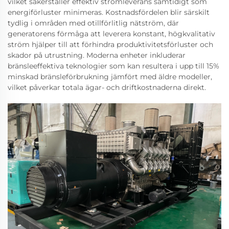
vilket säkerställer effektiv strömleverans samtidigt som
energiförluster minimeras. Kostnadsfördelen blir särskilt
tydlig i områden med otillförlitlig nätström, där
generatorens förmåga att leverera konstant, högkvalitativ
ström hjälper till att förhindra produktivitetsförluster och
skador på utrustning. Moderna enheter inkluderar
bränsleeffektiva teknologier som kan resultera i upp till 15%
minskad bränsleförbrukning jämfört med äldre modeller,
vilket påverkar totala ägar- och driftkostnaderna direkt.