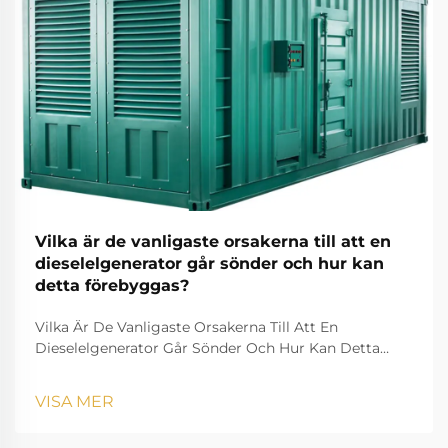
Vilka är de vanligaste orsakerna till att en
dieselelgenerator går sönder och hur kan
detta förebyggas?
Vilka Är De Vanligaste Orsakerna Till Att En
Dieselelgenerator Går Sönder Och Hur Kan Detta
Förebyggas? En dieselelgenerator är en av de mest
pålitliga källorna till reserv- och primärkraft inom
VISA MER
industrin, bostadshus, sjukvård, datacenter, bygg...