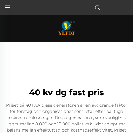
40 kv dg fast pris
Priset på 40 KVA dieselgeneratören är en avgörande faktor
för företag och organisationer som letar efter pålitliga
reservströmlösningar. Dessa generatörer, som vanligtvis
ligger mellan 8 000 och 15 000 dollar, erbjuder en optimal
balans mellan effektuttag och kostnadseffektivitet. Priset