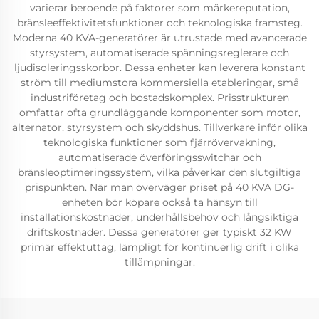
varierar beroende på faktorer som märkereputation,
bränsleeffektivitetsfunktioner och teknologiska framsteg.
Moderna 40 KVA-generatörer är utrustade med avancerade
styrsystem, automatiserade spänningsreglerare och
ljudisoleringsskorbor. Dessa enheter kan leverera konstant
ström till mediumstora kommersiella etableringar, små
industriföretag och bostadskomplex. Prisstrukturen
omfattar ofta grundläggande komponenter som motor,
alternator, styrsystem och skyddshus. Tillverkare inför olika
teknologiska funktioner som fjärrövervakning,
automatiserade överföringsswitchar och
bränsleoptimeringssystem, vilka påverkar den slutgiltiga
prispunkten. När man överväger priset på 40 KVA DG-
enheten bör köpare också ta hänsyn till
installationskostnader, underhållsbehov och långsiktiga
driftskostnader. Dessa generatörer ger typiskt 32 KW
primär effektuttag, lämpligt för kontinuerlig drift i olika
tillämpningar.