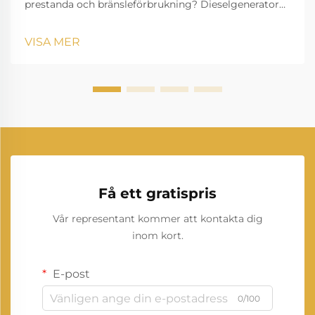
prestanda och bränsleförbrukning? Dieselgeneratorn
är en av de mest tillförlitliga kraftlösningarna i
moderna industrier, bostäder och applikationer
VISA MER
utanför nätet. Den ger backupström...
Få ett gratispris
Vår representant kommer att kontakta dig
inom kort.
E-post
0/100