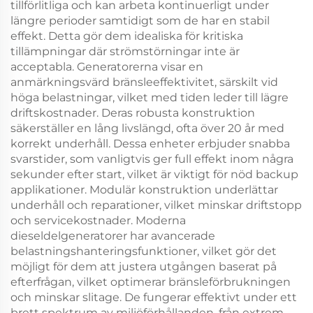
tillförlitliga och kan arbeta kontinuerligt under
längre perioder samtidigt som de har en stabil
effekt. Detta gör dem idealiska för kritiska
tillämpningar där strömstörningar inte är
acceptabla. Generatorerna visar en
anmärkningsvärd bränsleeffektivitet, särskilt vid
höga belastningar, vilket med tiden leder till lägre
driftskostnader. Deras robusta konstruktion
säkerställer en lång livslängd, ofta över 20 år med
korrekt underhåll. Dessa enheter erbjuder snabba
svarstider, som vanligtvis ger full effekt inom några
sekunder efter start, vilket är viktigt för nöd backup
applikationer. Modulär konstruktion underlättar
underhåll och reparationer, vilket minskar driftstopp
och servicekostnader. Moderna
dieseldelgeneratorer har avancerade
belastningshanteringsfunktioner, vilket gör det
möjligt för dem att justera utgången baserat på
efterfrågan, vilket optimerar bränsleförbrukningen
och minskar slitage. De fungerar effektivt under ett
brett spektrum av miljöförhållanden, från extrem