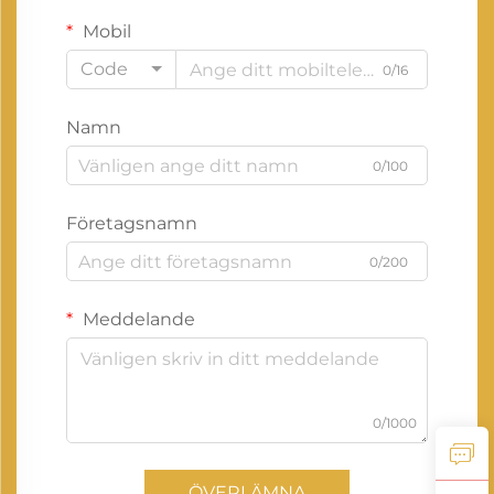
Mobil
Code
0/16
Namn
0/100
Företagsnamn
0/200
Meddelande
0/1000
ÖVERLÄMNA