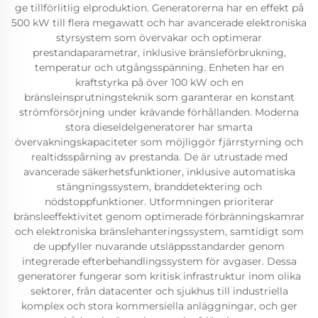
ge tillförlitlig elproduktion. Generatorerna har en effekt på
500 kW till flera megawatt och har avancerade elektroniska
styrsystem som övervakar och optimerar
prestandaparametrar, inklusive bränsleförbrukning,
temperatur och utgångsspänning. Enheten har en
kraftstyrka på över 100 kW och en
bränsleinsprutningsteknik som garanterar en konstant
strömförsörjning under krävande förhållanden. Moderna
stora dieseldelgeneratorer har smarta
övervakningskapaciteter som möjliggör fjärrstyrning och
realtidsspårning av prestanda. De är utrustade med
avancerade säkerhetsfunktioner, inklusive automatiska
stängningssystem, branddetektering och
nödstoppfunktioner. Utformningen prioriterar
bränsleeffektivitet genom optimerade förbränningskamrar
och elektroniska bränslehanteringssystem, samtidigt som
de uppfyller nuvarande utsläppsstandarder genom
integrerade efterbehandlingssystem för avgaser. Dessa
generatorer fungerar som kritisk infrastruktur inom olika
sektorer, från datacenter och sjukhus till industriella
komplex och stora kommersiella anläggningar, och ger