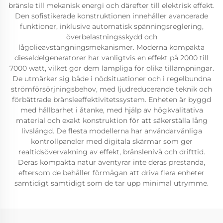
bränsle till mekanisk energi och därefter till elektrisk effekt.
Den sofistikerade konstruktionen innehåller avancerade
funktioner, inklusive automatisk spänningsreglering,
överbelastningsskydd och
lågolieavstängningsmekanismer. Moderna kompakta
dieseldelgeneratorer har vanligtvis en effekt på 2000 till
7000 watt, vilket gör dem lämpliga för olika tillämpningar.
De utmärker sig både i nödsituationer och i regelbundna
strömförsörjningsbehov, med ljudreducerande teknik och
förbättrade bränsleeffektivitetssystem. Enheten är byggd
med hållbarhet i åtanke, med hjälp av högkvalitativa
material och exakt konstruktion för att säkerställa lång
livslängd. De flesta modellerna har användarvänliga
kontrollpaneler med digitala skärmar som ger
realtidsövervakning av effekt, bränslenivå och drifttid.
Deras kompakta natur äventyrar inte deras prestanda,
eftersom de behåller förmågan att driva flera enheter
samtidigt samtidigt som de tar upp minimal utrymme.