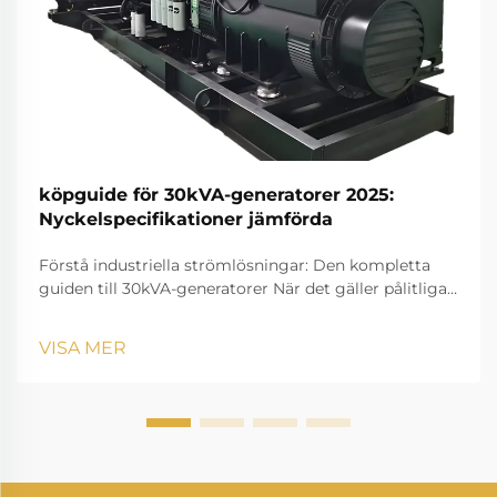
köpguide för 30kVA-generatorer 2025:
Nyckelspecifikationer jämförda
Förstå industriella strömlösningar: Den kompletta
guiden till 30kVA-generatorer När det gäller pålitliga
strömlösningar för medelstora kommersiella
verksamheter, byggarbetsplatser eller reservsystem
VISA MER
sticker en 30kVA-generator ut som ett mångsidigt
val. ...