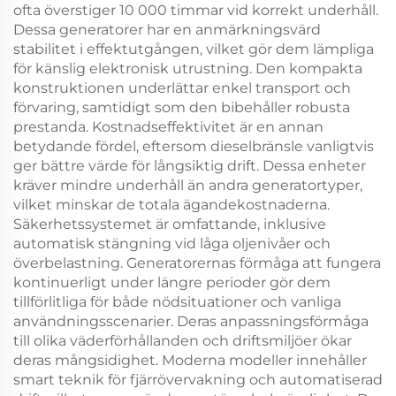
ofta överstiger 10 000 timmar vid korrekt underhåll.
Dessa generatorer har en anmärkningsvärd
stabilitet i effektutgången, vilket gör dem lämpliga
för känslig elektronisk utrustning. Den kompakta
konstruktionen underlättar enkel transport och
förvaring, samtidigt som den bibehåller robusta
prestanda. Kostnadseffektivitet är en annan
betydande fördel, eftersom dieselbränsle vanligtvis
ger bättre värde för långsiktig drift. Dessa enheter
kräver mindre underhåll än andra generatortyper,
vilket minskar de totala ägandekostnaderna.
Säkerhetssystemet är omfattande, inklusive
automatisk stängning vid låga oljenivåer och
överbelastning. Generatorernas förmåga att fungera
kontinuerligt under längre perioder gör dem
tillförlitliga för både nödsituationer och vanliga
användningsscenarier. Deras anpassningsförmåga
till olika väderförhållanden och driftsmiljöer ökar
deras mångsidighet. Moderna modeller innehåller
smart teknik för fjärrövervakning och automatiserad