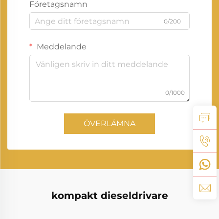
Företagsnamn
0/200
Meddelande
0/1000
ÖVERLÄMNA
kompakt dieseldrivare