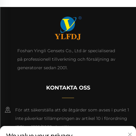
Foshan Yingli Gensets Co., Ltd är specialiserad
på professionell tillverkning och försäljning av
generatorer sedan 2001.
KONTAKTA OSS
För att säkerställa att de åtgärder som avses i punkt 1
inte påverkar tillämpningen av artikel 10 i förordning
(EG) nr 1225/2009 ska tillämpas.