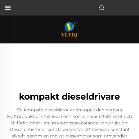
kompakt dieseldrivare
En kompakt dieseldator är en topp i den bärbara
kraftproduktionstekniken och kombinerar effektivitet och
tillförlitlighet i en utrymmesbesparande konstruktion.
Dessa enheter är konstruerade för att leverera konstant
elkraft genom en robust dieselmotor som omvandlar