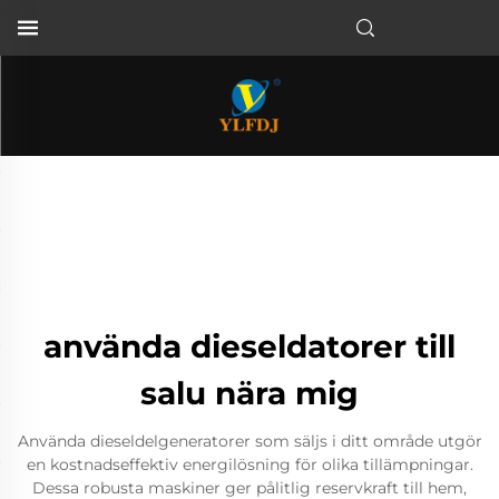
använda dieseldatorer till
salu nära mig
Använda dieseldelgeneratorer som säljs i ditt område utgör
en kostnadseffektiv energilösning för olika tillämpningar.
Dessa robusta maskiner ger pålitlig reservkraft till hem,