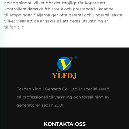
anläggningar, vilket gör det möjligt för köpare att
kontrollera deras drifthistorik och prestanda i liknande
tillämpningar. Säljarna ger ofta garanti och underhållsavtal,
vilket visar att de är säkra på att deras utrustning är
tillförlitlig.
Foshan Yingli Gensets Co., Ltd är specialiserad
på professionell tillverkning och försäljning av
generatorer sedan 2001.
KONTAKTA OSS