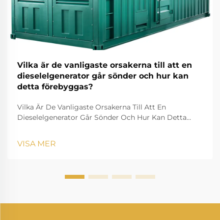
Vilka är de vanligaste orsakerna till att en
dieselelgenerator går sönder och hur kan
detta förebyggas?
Vilka Är De Vanligaste Orsakerna Till Att En
Dieselelgenerator Går Sönder Och Hur Kan Detta
Förebyggas? En dieselelgenerator är en av de mest
pålitliga källorna till reserv- och primärkraft inom
VISA MER
industrin, bostadshus, sjukvård, datacenter, bygg...