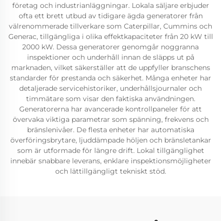
företag och industrianläggningar. Lokala säljare erbjuder
ofta ett brett utbud av tidigare ägda generatorer från
välrenommerade tillverkare som Caterpillar, Cummins och
Generac, tillgängliga i olika effektkapaciteter från 20 kW till
2000 kW. Dessa generatorer genomgår noggranna
inspektioner och underhåll innan de släpps ut på
marknaden, vilket säkerställer att de uppfyller branschens
standarder för prestanda och säkerhet. Många enheter har
detaljerade servicehistoriker, underhållsjournaler och
timmätare som visar den faktiska användningen.
Generatorerna har avancerade kontrollpaneler för att
övervaka viktiga parametrar som spänning, frekvens och
bränslenivåer. De flesta enheter har automatiska
överföringsbrytare, ljuddämpade höljen och bränsletankar
som är utformade för längre drift. Lokal tillgänglighet
innebär snabbare leverans, enklare inspektionsmöjligheter
och lättillgängligt tekniskt stöd.