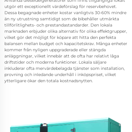
Använda dieseldelgeneratorer som finns tillgängliga lokalt
utgör ett exceptionellt värdeförslag för reservbehovet.
Dessa begagnade enheter kostar vanligtvis 30-60% mindre
än ny utrustning samtidigt som de bibehåller utmärkta
tillförlitlighets- och prestandastandarder. Den lokala
marknaden erbjuder olika alternativ för olika effektgrupper,
vilket gör det möjligt för köpare att hitta den perfekta
balansen mellan budget och kapacitetskrav. Många enheter
kommer från nyligen uppgraderade eller stängda
anläggningar, vilket innebär att de ofta har relativt låga
driftstider och moderna funktioner. Lokala säljare
inkluderar ofta mervärdebelagda tjänster som installation,
provning och inledande underhåll i inköpspriset, vilket
ytterligare ökar den totala kostnadsnytten.