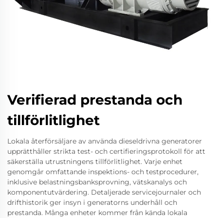
Verifierad prestanda och
tillförlitlighet
Lokala återförsäljare av använda dieseldrivna generatorer
upprätthåller strikta test- och certifieringsprotokoll för att
säkerställa utrustningens tillförlitlighet. Varje enhet
genomgår omfattande inspektions- och testprocedurer,
inklusive belastningsbanksprovning, vätskanalys och
komponentutvärdering. Detaljerade servicejournaler och
drifthistorik ger insyn i generatorns underhåll och
prestanda. Många enheter kommer från kända lokala