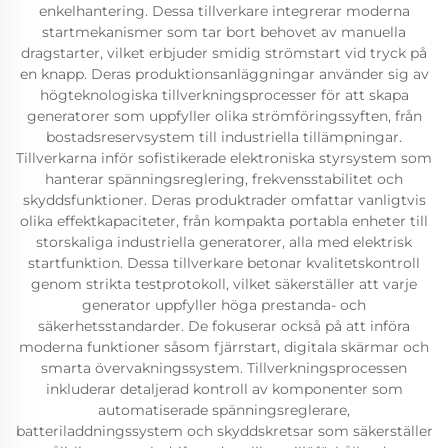
enkelhantering. Dessa tillverkare integrerar moderna
startmekanismer som tar bort behovet av manuella
dragstarter, vilket erbjuder smidig strömstart vid tryck på
en knapp. Deras produktionsanläggningar använder sig av
högteknologiska tillverkningsprocesser för att skapa
generatorer som uppfyller olika strömföringssyften, från
bostadsreservsystem till industriella tillämpningar.
Tillverkarna inför sofistikerade elektroniska styrsystem som
hanterar spänningsreglering, frekvensstabilitet och
skyddsfunktioner. Deras produktrader omfattar vanligtvis
olika effektkapaciteter, från kompakta portabla enheter till
storskaliga industriella generatorer, alla med elektrisk
startfunktion. Dessa tillverkare betonar kvalitetskontroll
genom strikta testprotokoll, vilket säkerställer att varje
generator uppfyller höga prestanda- och
säkerhetsstandarder. De fokuserar också på att införa
moderna funktioner såsom fjärrstart, digitala skärmar och
smarta övervakningssystem. Tillverkningsprocessen
inkluderar detaljerad kontroll av komponenter som
automatiserade spänningsreglerare,
batteriladdningssystem och skyddskretsar som säkerställer