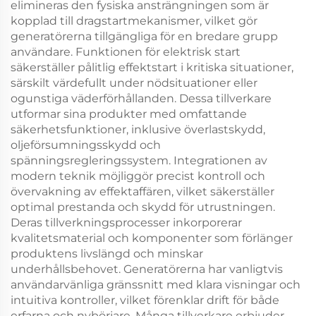
elimineras den fysiska ansträngningen som är
kopplad till dragstartmekanismer, vilket gör
generatörerna tillgängliga för en bredare grupp
användare. Funktionen för elektrisk start
säkerställer pålitlig effektstart i kritiska situationer,
särskilt värdefullt under nödsituationer eller
ogunstiga väderförhållanden. Dessa tillverkare
utformar sina produkter med omfattande
säkerhetsfunktioner, inklusive överlastskydd,
oljeförsumningsskydd och
spänningsregleringssystem. Integrationen av
modern teknik möjliggör precist kontroll och
övervakning av effektaffären, vilket säkerställer
optimal prestanda och skydd för utrustningen.
Deras tillverkningsprocesser inkorporerar
kvalitetsmaterial och komponenter som förlänger
produktens livslängd och minskar
underhållsbehovet. Generatörerna har vanligtvis
användarvänliga gränssnitt med klara visningar och
intuitiva kontroller, vilket förenklar drift för både
erfarna och nybörjare. Många tillverkare erbjuder