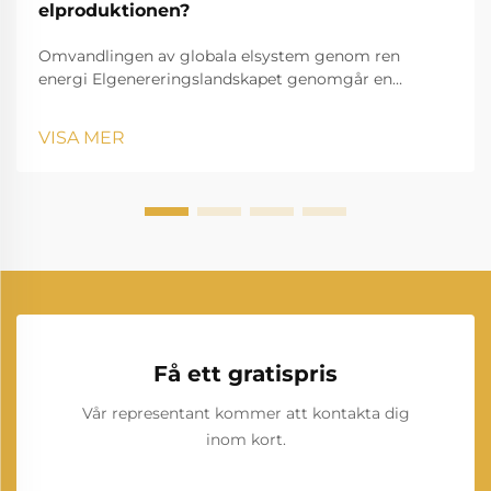
elproduktionen?
Omvandlingen av globala elsystem genom ren
energi Elgenereringslandskapet genomgår en
anmärkningsvärd transformation eftersom förnybar
energi omformar sättet vi producerar och
VISA MER
konsumerar el på. Denna förändring representerar en
av de mest betydelsefulla...
Få ett gratispris
Vår representant kommer att kontakta dig
inom kort.