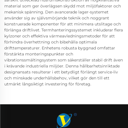
särskilt utvecklad husrumskonstruktion av högkvalitativa
material som ger överlägsen skydd mot miljöfaktorer och
mekanisk spänning. Den avancerade lager-systemet
använder sig av självsmörjande teknik och noggrant
konstruerade komponenter för att minimera utslitage och
förlänga driftlivet. Termhanteringssystemet inkluderar flera
kylzoner och effektiva värmeavledningsmetoder för att
förhindra överhettning och bibehålla optimala
drifttemperaturer. Enhetens robusta byggnad omfattar
förstärkta monteringspunkter och
vibrationssmältingsystem som säkerställer stabil drift även
i krävande industriella miljöer. Denna hållbarhetsinriktade
designansats resulterar i ett betydligt förlängt service-liv
och minskade underhållsbehov, vilket gör den till ett
utmärkt långsiktigt investering för företag.