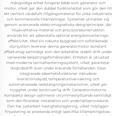
mångsidiga enhet fungerar både som generator och
motor, vilket ger den dubbel funktionalitet som gör den till
ett oerhört värdefullt tillgångsmaterial för olika industriella
och kommersiella tillämpningar. Systemet utmärker sig
genom avancerade elektromagnetiska designprinciper, där
högkvalitativa material och precisionskonstruktion
används för att säkerställa optimal energikonverterings-
effektivitet. Med sin robusta byggnad och sofistikerade
styrsystem levererar denna generatormotor konstant
effektuttag samtidigt som den bibehåller stabilt drift under
varierande belastningsförhållanden. Enheten är utrustad
med moderna termalhanteringssystem, vilket garanterar
långtidsdrift även under krävande förhållanden. Dess
integrerade säkerhetsfunktioner inkluderar
överströmskydd, temperaturövervakning och
automatiserade nedstängningsmekanismer, vilket ger
trygghet under kontinuerlig drift. Generatormotorns
kompakta design optimerar utrymmesnyttjande samtidigt
som den förenklar installation och underhållsprocedurer.
Den har justerbart hastighetsreglering, vilket möjliggör
finjustering av prestanda enligt specifika tillämpningskrav.