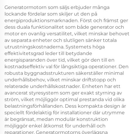
Generatormotorn som säljs erbjuder många
lockande fördelar som skiljer ut den på
energiproduktionsmarknaden. Först och främst ger
dess duala funktionalitet som både generator och
motor en ovanlig versatilitet, vilket minskar behovet
av separata enheter och slutligen sänker totala
utrustningskostnaderna. Systemets höga
effektivitetsgrad leder till betydande
energisparanden över tid, vilket gör den till en
kostnadseffektiv val för långsiktiga operationer. Den
robusta byggnadsstrukturen säkerställer minimal
underhållsbehov, vilket minskar driftstopp och
relaterade underhållskostnader. Enheten har ett
avancerat styresystem som ger exakt styrning av
ström, vilket möjliggör optimal prestanda vid olika
belastningsförhållanden. Dess kompakta design är
speciellt fördelaktig för installationer där utrymme
är begränsat, medan modulär konstruktion
möjliggör enkel åtkomst för underhåll och
reparationer. Generatormotorns överlägsna