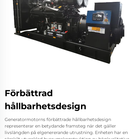
Förbättrad
hållbarhetsdesign
Generatormotorns förbättrade hållbarhetsdesign
representerar en betydande framsteg när det gäller
livslängden på elgenererande utrustning. Enheten har en