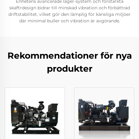
Enhetens avancerade lager-system och förstärkta
skaftrdesign bidrar till minskad vibration och förbättrad
driftstabilitet, vilket gör den lämplig för känsliga miljöer
där minimal buller och vibration är avgörande.
Rekommendationer för nya
produkter