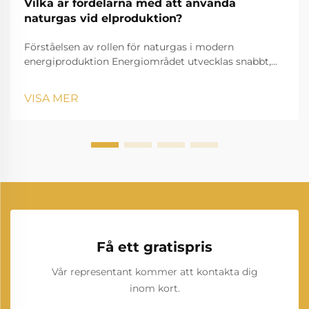
Vilka är fördelarna med att använda
naturgas vid elproduktion?
Förståelsen av rollen för naturgas i modern
energiproduktion Energiområdet utvecklas snabbt,
och elproduktion från naturgas har blivit en
grundpelare inom modern elproduktion. När länder
VISA MER
världen över söker renare, mer effektiva...
Få ett gratispris
Vår representant kommer att kontakta dig
inom kort.