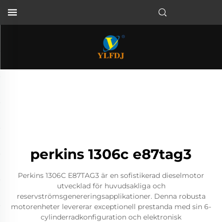
perkins 1306c e87tag3
Perkins 1306C E87TAG3 är en sofistikerad dieselmotor
utvecklad för huvudsakliga och
reservströmsgenereringsapplikationer. Denna robusta
motorenheter levererar exceptionell prestanda med sin 6-
cylinderradkonfiguration och elektronisk