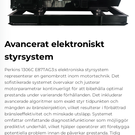
Avancerat elektroniskt
styrsystem
Perkins 1306C E87TAG3:s elektroniska styrsystem
representerar en genombrott inom motortechnik. Det
sofistikerade systemet övervakar och justerar
motorparametrar kontinuerligt för att bibehålla optimal
prestanda under varierande förhållanden. Det inkluderar
avancerade algoritmer som exakt styr tidpunkten och
mängden av bränsleinjektion, vilket resulterar i förbättrad
bränsleeffektivitet och minskade utsläpp. Systemet
omfattar omfattande diagnostikfunktioner som möjliggör
prediktivt underhåll, vilket hjälper operatörer att förebygga
potentiella problem innan de påverkar prestanda. Tidig