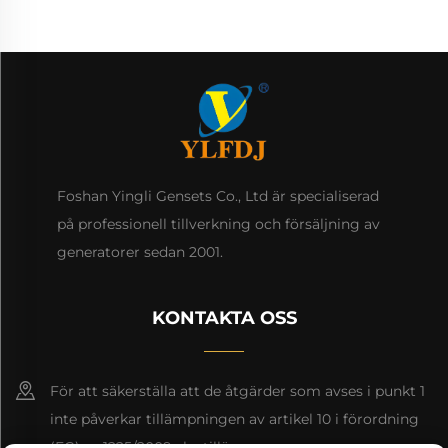
Foshan Yingli Gensets Co., Ltd är specialiserad
på professionell tillverkning och försäljning av
generatorer sedan 2001.
KONTAKTA OSS
För att säkerställa att de åtgärder som avses i punkt 1
inte påverkar tillämpningen av artikel 10 i förordning
(EG) nr 1225/2009 ska tillämpas.