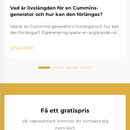
Vad är livslängden för en Cummins-
generator och hur kan den förlängas?
Vad är en Cummins generator's livslängd och hur kan
den förlängas? Elgenerering spelar en avgörande roll
i moderna liv, säkerställer att hushåll, företag, hälso-
och sjukvård, samt industrier kan fortsätta drivas
VISA MER
utan avbrott. Bland de man...
Få ett gratispris
Vår representant kommer att kontakta dig
inom kort.