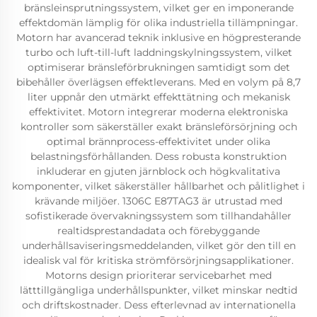
bränsleinsprutningssystem, vilket ger en imponerande
effektdomän lämplig för olika industriella tillämpningar.
Motorn har avancerad teknik inklusive en högpresterande
turbo och luft-till-luft laddningskylningssystem, vilket
optimiserar bränsleförbrukningen samtidigt som det
bibehåller överlägsen effektleverans. Med en volym på 8,7
liter uppnår den utmärkt effekttätning och mekanisk
effektivitet. Motorn integrerar moderna elektroniska
kontroller som säkerställer exakt bränsleförsörjning och
optimal brännprocess-effektivitet under olika
belastningsförhållanden. Dess robusta konstruktion
inkluderar en gjuten järnblock och högkvalitativa
komponenter, vilket säkerställer hållbarhet och pålitlighet i
krävande miljöer. 1306C E87TAG3 är utrustad med
sofistikerade övervakningssystem som tillhandahåller
realtidsprestandadata och förebyggande
underhållsaviseringsmeddelanden, vilket gör den till en
idealisk val för kritiska strömförsörjningsapplikationer.
Motorns design prioriterar servicebarhet med
lätttillgängliga underhållspunkter, vilket minskar nedtid
och driftskostnader. Dess efterlevnad av internationella