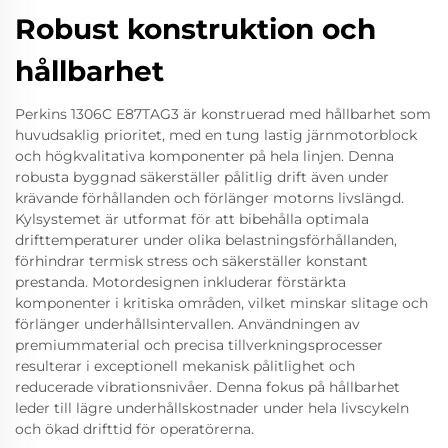
Robust konstruktion och
hållbarhet
Perkins 1306C E87TAG3 är konstruerad med hållbarhet som
huvudsaklig prioritet, med en tung lastig järnmotorblock
och högkvalitativa komponenter på hela linjen. Denna
robusta byggnad säkerställer pålitlig drift även under
krävande förhållanden och förlänger motorns livslängd.
Kylsystemet är utformat för att bibehålla optimala
drifttemperaturer under olika belastningsförhållanden,
förhindrar termisk stress och säkerställer konstant
prestanda. Motordesignen inkluderar förstärkta
komponenter i kritiska områden, vilket minskar slitage och
förlänger underhållsintervallen. Användningen av
premiummaterial och precisa tillverkningsprocesser
resulterar i exceptionell mekanisk pålitlighet och
reducerade vibrationsnivåer. Denna fokus på hållbarhet
leder till lägre underhållskostnader under hela livscykeln
och ökad drifttid för operatörerna.