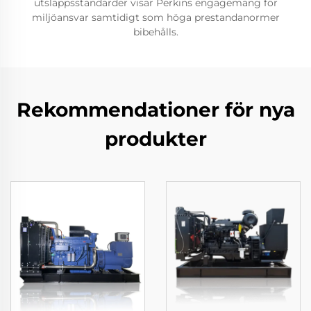
utsläppsstandarder visar Perkins engagemang för
miljöansvar samtidigt som höga prestandanormer
bibehålls.
Rekommendationer för nya
produkter