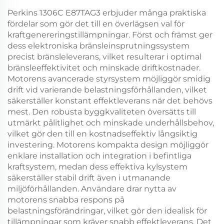
Perkins 1306C E87TAG3 erbjuder många praktiska
fördelar som gör det till en överlägsen val för
kraftgenereringstillämpningar. Först och främst ger
dess elektroniska bränsleinsprutningssystem
precist bränsleleverans, vilket resulterar i optimal
bränsleeffektivitet och minskade driftkostnader.
Motorens avancerade styrsystem möjliggör smidig
drift vid varierande belastningsförhållanden, vilket
säkerställer konstant effektleverans när det behövs
mest. Den robusta byggkvaliteten översätts till
utmärkt pålitlighet och minskade underhållsbehov,
vilket gör den till en kostnadseffektiv långsiktig
investering. Motorens kompakta design möjliggör
enklare installation och integration i befintliga
kraftsystem, medan dess effektiva kylsystem
säkerställer stabil drift även i utmanande
miljöförhållanden. Användare drar nytta av
motorens snabba respons på
belastningsförändringar, vilket gör den idealisk för
tillämpningar som kräver snabb effektleverans. Det