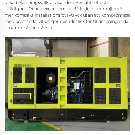
olika belastningsvillkor visar dess versatilitet och
pålitlighet. Denna exceptionella effektdensitet möjliggör
mer kompakt installationsfotavtryck utan att kompromissa
med prestanda, vilket gör den idealisk för tillämpningar där
utrymme är begränsat.