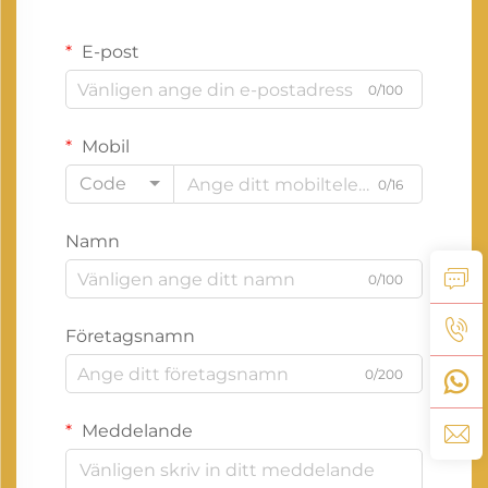
E-post
0/100
Mobil
Code
0/16
Namn
0/100
Företagsnamn
0/200
Meddelande