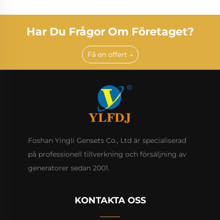
Har Du Frågor Om Företaget?
Få en offert →
Foshan Yingli Gensets Co., Ltd är specialiserad
på professionell tillverkning och försäljning av
generatorer sedan 2001.
KONTAKTA OSS