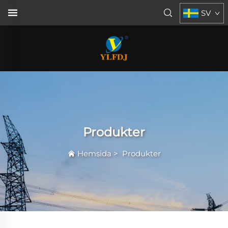
SV
Produkter
Hemsida
>
Produkter