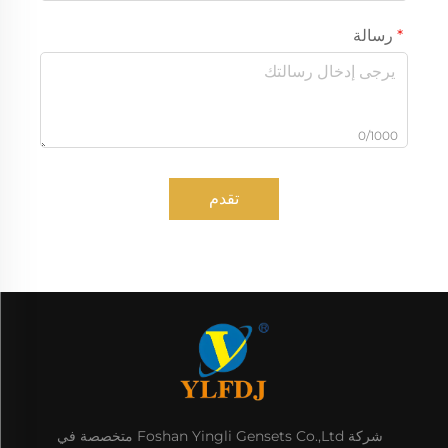
رسالة
0/1000
تقدم
شركة Foshan Yingli Gensets Co.,Ltd متخصصة في