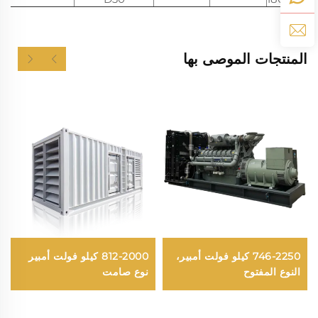
المنتجات الموصى بها
746-2250 كيلو فولت أمبير،
812-2000 كيلو فولت أمبير
النوع المفتوح
نوع صامت