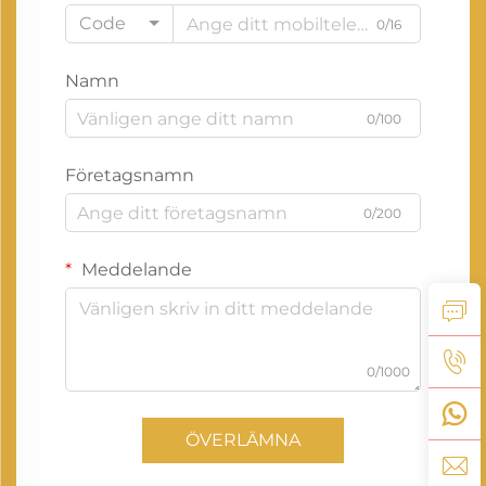
Code
0/16
Namn
0/100
Företagsnamn
0/200
Meddelande
0/1000
ÖVERLÄMNA