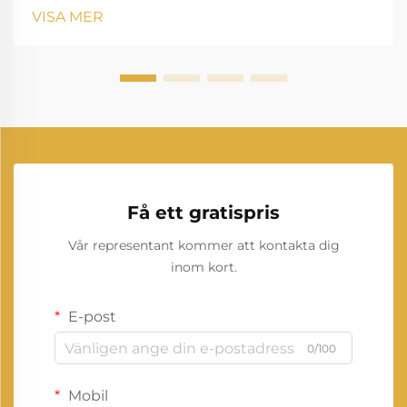
energi omformar sättet vi producerar och
VISA MER
konsumerar el på. Denna förändring representerar en
av de mest betydelsefulla...
Få ett gratispris
Vår representant kommer att kontakta dig
inom kort.
E-post
0/100
Mobil