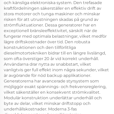
och känsliga elektroniska system. Den trefasade
kraftfördelningen säkerställer en effektiv drift av
stora motorer och tunga maskiner och minskar
risken för att utrustningen skadas på grund av
strömfluktuationer. Dessa generatorer har en
exceptionell bränsleeffektivitet, särskilt när de
fungerar med optimala belastningar, vilket medför
lägre driftskostnader över tid. Den robusta
konstruktionen och den tillförlitliga
dieselmotortekniken bidrar till en längre livslängd,
som ofta överstiger 20 år vid korrekt underhåll.
Användarna drar nytta av snabbstart, vilket
vanligtvis ger full effekt inom några sekunder, vilket
är avgörande för nöd backup applikationer.
Generatorerna har avancerade styrsystem som
möjliggör exakt spännings- och frekvensreglering,
vilket säkerställer en konsekvent strömkvalitet.
Modulär konstruktion underlättar underhåll och
byte av delar, vilket minskar driftstopp och
underhållskostnader. Moderna 3-fas