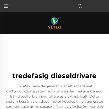
tredefasig dieseldrivare
En 3-fas dieseldelgenerator är ett sofistikerat
kraftproduktionssystem som omvandlar mekanisk energi
från dieselförbränning till trefas elektrisk kraft. Detta
system består av en dieselmotor kopplat till en generator
som producerar tre separata faser av växelström, var och