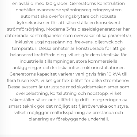
en avskild med 120 grader. Generatorns konstruktion
innehåller avancerade spänningsregleringssystem,
automatiska överföringsbrytare och robusta
kylmekanismer för att säkerställa en konsekvent
strömförsörjning. Moderna 3-fas dieseldelgeneratorer har
datorerade kontrollpaneler som övervakar olika parametrar,
inklusive utgångsspänning, frekvens, oljetryck och
temperatur. Dessa enheter är konstruerade för att ge
balanserad kraftfördelning, vilket gör dem idealiska för
industriella tillämpningar, stora kommersiella
anläggningar och kritiska infrastrukturinstallationer.
Generatorns kapacitet varierar vanligtvis från 10 kVA till
flera tusen kVA, vilket ger flexibilitet för olika strömbehov.
Dessa system är utrustade med skyddsmekanismer som
överbelastning, kortslutning och nödstopp, vilket
säkerställer säker och tillförlitlig drift. Integreringen av
smart teknik gör det möjligt att fjärrövervaka och styra,
vilket möjliggör realtidsspårning av prestanda och
planering av förebyggande underhåll.