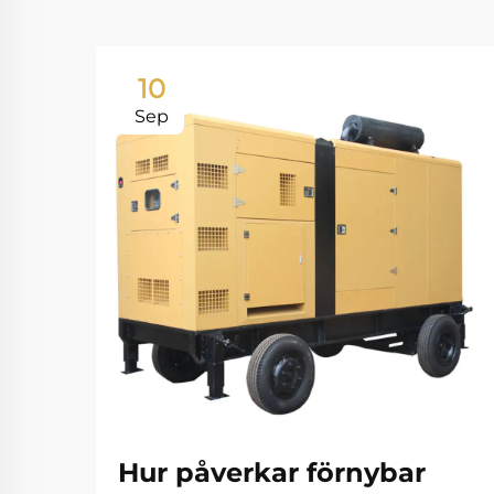
10
Sep
Hur påverkar förnybar