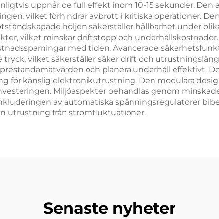
nligtvis uppnår de full effekt inom 10-15 sekunder. Den 
ngen, vilket förhindrar avbrott i kritiska operationer. D
dskapade höljen säkerställer hållbarhet under olika mi
nkter, vilket minskar driftstopp och underhållskostnader
kostnadssparningar med tiden. Avancerade säkerhetsfun
tryck, vilket säkerställer säker drift och utrustningslän
ra prestandamätvärden och planera underhåll effektivt. D
rjning för känslig elektronikutrustning. Den modulära de
investeringen. Miljöaspekter behandlas genom minskade u
 Inkluderingen av automatiska spänningsregulatorer bibeh
en utrustning från strömfluktuationer.
Senaste nyheter