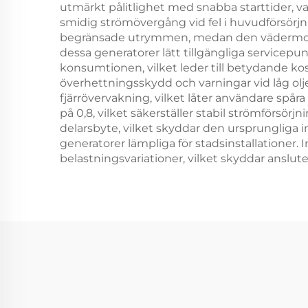
utmärkt pålitlighet med snabba starttider, va
smidig strömövergång vid fel i huvudförsörjni
begränsade utrymmen, medan den vädermotstån
dessa generatorer lätt tillgängliga servicepu
konsumtionen, vilket leder till betydande 
överhettningsskydd och varningar vid låg olje 
fjärrövervakning, vilket låter användare spå
på 0,8, vilket säkerställer stabil strömförsö
delarsbyte, vilket skyddar den ursprungliga 
generatorer lämpliga för stadsinstallationer.
belastningsvariationer, vilket skyddar anslut