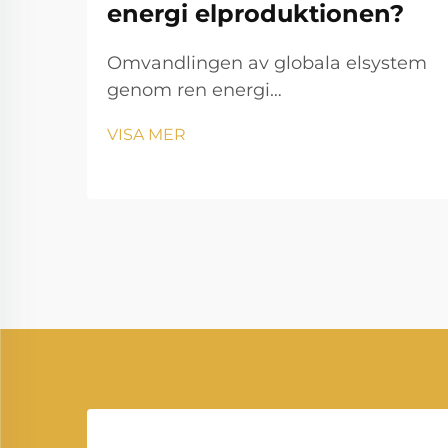
energi elproduktionen?
Omvandlingen av globala elsystem
genom ren energi
Elgenereringslandskapet genomgår
VISA MER
en anmärkningsvärd transformation
eftersom förnybar energi omformar
sättet vi producerar och konsumerar
el på. Denna förändring
representerar en av de mest
betydelsefulla...