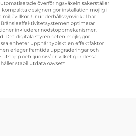
automatiserade överföringsväxeln säkerställer
en kompakta designen gör installation möjlig i
ljövillkor. Ur underhållssynvinkel har
. Bränsleeffektivitetsystemen optimerar
ktioner inkluderar nödstoppmekanismer,
gd. Det digitala styrenheten möjliggör
essa enheter uppnår typiskt en effektfaktor
signen erleger framtida uppgraderingar och
tsläpp och ljudnivåer, vilket gör dessa
åller stabil utdata oavsett