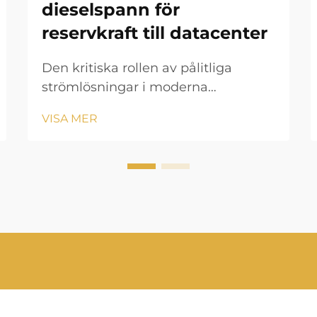
dieselspann för
reservkraft till datacenter
Den kritiska rollen av pålitliga
strömlösningar i moderna
datacenter. I dagens digitalstyrda
VISA MER
värld utgör datacenter grunden för
global anslutning och
affärsverksamhet. Behovet av
oavbruten elkraft har aldrig varit
mer avgörande...