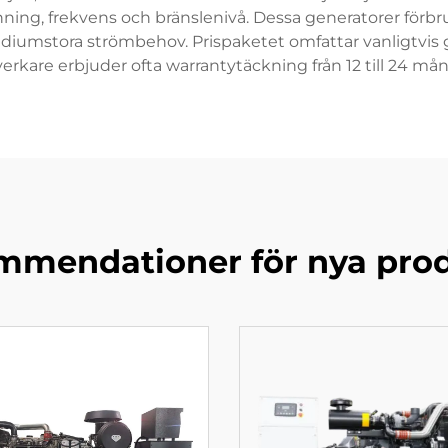
ng, frekvens och bränslenivå. Dessa generatorer förbruka
 mediumstora strömbehov. Prispaketet omfattar vanligtv
lverkare erbjuder ofta warrantytäckning från 12 till 24 må
mendationer för nya pro