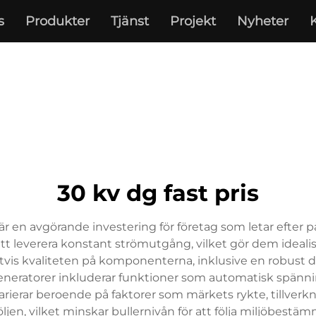
s
Produkter
Tjänst
Projekt
Nyheter
30 kv dg fast pris
r en avgörande investering för företag som letar efter p
tt leverera konstant strömutgång, vilket gör dem idealis
tvis kvaliteten på komponenterna, inklusive en robust d
eneratorer inkluderar funktioner som automatisk spänni
varierar beroende på faktorer som märkets rykte, tillverkn
n, vilket minskar bullernivån för att följa miljöbestämm