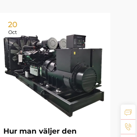
20
2
Oct
No
tr
kra
Ex
Hur man väljer den
br