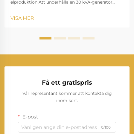
elproduktion Att underhålla en 30 kVA-generator
kräver en systematisk metod för att säkerställa
optimal prestanda och lång livslängd. Dessa
VISA MER
kraftaggregat fungerar som kritiska reservsystem för
mellanstora företag,...
Få ett gratispris
Vår representant kommer att kontakta dig
inom kort.
E-post
0/100