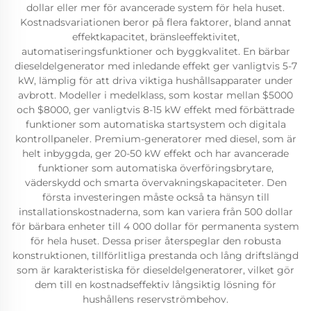
dollar eller mer för avancerade system för hela huset.
Kostnadsvariationen beror på flera faktorer, bland annat
effektkapacitet, bränsleeffektivitet,
automatiseringsfunktioner och byggkvalitet. En bärbar
dieseldelgenerator med inledande effekt ger vanligtvis 5-7
kW, lämplig för att driva viktiga hushållsapparater under
avbrott. Modeller i medelklass, som kostar mellan $5000
och $8000, ger vanligtvis 8-15 kW effekt med förbättrade
funktioner som automatiska startsystem och digitala
kontrollpaneler. Premium-generatorer med diesel, som är
helt inbyggda, ger 20-50 kW effekt och har avancerade
funktioner som automatiska överföringsbrytare,
väderskydd och smarta övervakningskapaciteter. Den
första investeringen måste också ta hänsyn till
installationskostnaderna, som kan variera från 500 dollar
för bärbara enheter till 4 000 dollar för permanenta system
för hela huset. Dessa priser återspeglar den robusta
konstruktionen, tillförlitliga prestanda och lång driftslängd
som är karakteristiska för dieseldelgeneratorer, vilket gör
dem till en kostnadseffektiv långsiktig lösning för
hushållens reservströmbehov.