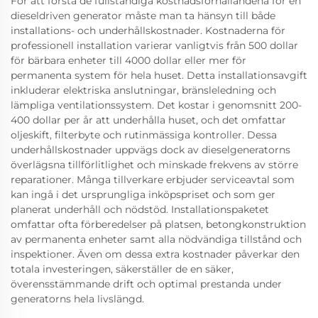
För att förstå de fullständiga kostnadsförhållandena för en
dieseldriven generator måste man ta hänsyn till både
installations- och underhållskostnader. Kostnaderna för
professionell installation varierar vanligtvis från 500 dollar
för bärbara enheter till 4000 dollar eller mer för
permanenta system för hela huset. Detta installationsavgift
inkluderar elektriska anslutningar, bränsleledning och
lämpliga ventilationssystem. Det kostar i genomsnitt 200-
400 dollar per år att underhålla huset, och det omfattar
oljeskift, filterbyte och rutinmässiga kontroller. Dessa
underhållskostnader uppvägs dock av dieselgeneratorns
överlägsna tillförlitlighet och minskade frekvens av större
reparationer. Många tillverkare erbjuder serviceavtal som
kan ingå i det ursprungliga inköpspriset och som ger
planerat underhåll och nödstöd. Installationspaketet
omfattar ofta förberedelser på platsen, betongkonstruktion
av permanenta enheter samt alla nödvändiga tillstånd och
inspektioner. Även om dessa extra kostnader påverkar den
totala investeringen, säkerställer de en säker,
överensstämmande drift och optimal prestanda under
generatorns hela livslängd.