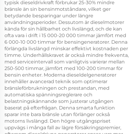
typisk dieseldrivkraft förbrukar 25-30% mindre
bränsle än sin bensinmotståndare, vilket ger
betydande besparingar under längre
användningsperioder. Dessutom är dieselmotorer
kända för sin hållbarhet och livslängd, och de kan
ofta vara i drift i 15 000-20 000 timmar jämfört med
6 000-10 000 timmar för bensingeneratorer. Denna
förlängda livslängd minskar effektivt kostnaden per
timme. Underhållskravet är också mindre frekventa,
med serviceintervall som vanligtvis varierar mellan
250-500 timmar, jämfört med 100-200 timmar för
bensin enheter. Moderna dieseldelgeneratorer
innehåller avancerad teknik som optimerar
bränsleförbrukningen och prestandan, med
automatiska spänningsreglerare och
belastningskännande som justerar utgången
baserat på efterfrågan. Denna smarta funktion
sparar inte bara bränsle utan förlänger också
motorns livslängd. Den högre utgångspriset
uppvägs i många fall av lägre försäkringspremier,