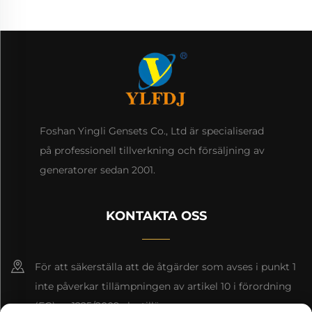
Foshan Yingli Gensets Co., Ltd är specialiserad
på professionell tillverkning och försäljning av
generatorer sedan 2001.
KONTAKTA OSS
För att säkerställa att de åtgärder som avses i punkt 1
inte påverkar tillämpningen av artikel 10 i förordning
(EG) nr 1225/2009 ska tillämpas.