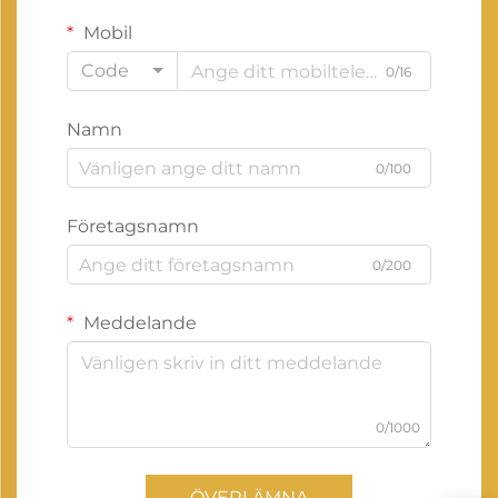
Mobil
Code
0/16
Namn
0/100
Företagsnamn
0/200
Meddelande
0/1000
ÖVERLÄMNA