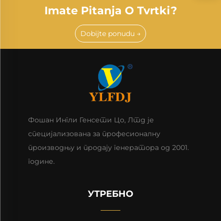
Imate Pitanja O Tvrtki?
Dobijte ponudu →
Фошан Ингли Генсети Цо, Лтд је
специјализована за професионалну
производњу и продају генератора од 2001.
године.
УТРЕБНО