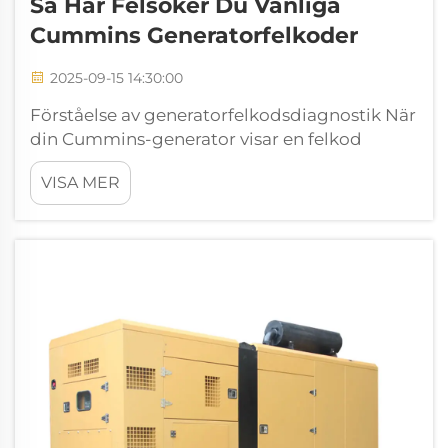
Så Här Felsöker Du Vanliga
Cummins Generatorfelkoder
2025-09-15 14:30:00
Förståelse av generatorfelkodsdiagnostik När
din Cummins-generator visar en felkod
skickar den ett viktigt meddelande om sin
VISA MER
driftstatus. Dessa diagnostikkoder fungerar
som generatorns sätt att kommunicera
potentiella problem, ...