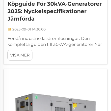
Köpguide För 30kVA-Generatorer
2025: Nyckelspecifikationer
Jämförda
2025-09-01 14:30:00
Förstå industriella strömlösningar: Den
kompletta guiden till 30kVA-generatorer När
det gäller pålitliga strömlösningar för
VISA MER
medelstora kommersiella verksamheter,
byggarbetsplatser eller reservsystem sticker
en 30kVA-generator ut som ett mångsidigt
val. ...