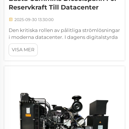
Reservkraft Till Datacenter
2025-09-30 13:30:00
Den kritiska rollen av pålitliga strömlösningar
i moderna datacenter. I dagens digitalstyrda
värld utgör datacenter grunden för global
VISA MER
anslutning och affärsverksamhet. Behovet av
oavbruten elkraft har aldrig varit mer
avgörande...