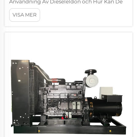
Användning Av Dieseleldon och Hur Kan De
Minimeras? Dieseleldon har länge varit
VISA MER
kärnan i reservkraftförsörjningen i
industriverk, kommersiella byggnader,
sjukhus, ...