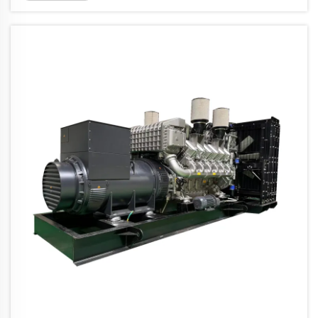
för medelstora företag, byggarbetsplatser
och kommersiella anläggningar. Valet...