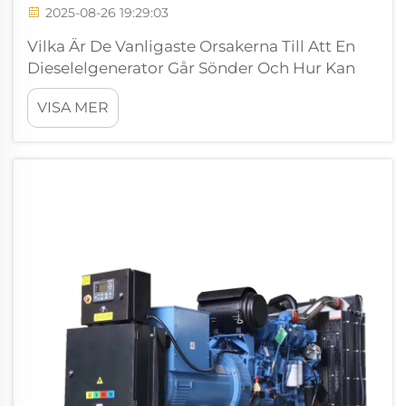
2025-08-26 19:29:03
Vilka Är De Vanligaste Orsakerna Till Att En
Dieselelgenerator Går Sönder Och Hur Kan
Detta Förebyggas? En dieselelgenerator är
VISA MER
en av de mest pålitliga källorna till reserv-
och primärkraft inom industrin, bostadshus,
sjukvård, datacenter, bygg...