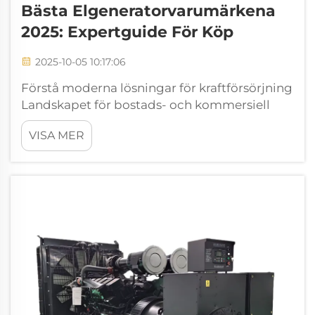
Bästa Elgeneratorvarumärkena
2025: Expertguide För Köp
2025-10-05 10:17:06
Förstå moderna lösningar för kraftförsörjning
Landskapet för bostads- och kommersiell
kraftförsörjning har utvecklats dramatiskt de
VISA MER
senaste åren. När vår beroende av elektriska
apparater ökar har tillgång till en pålitlig
elgenerator blivit allt mer...