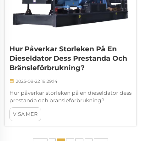
Hur Påverkar Storleken På En
Dieseldator Dess Prestanda Och
Bränsleförbrukning?
2025-08-22 19:29:14
Hur påverkar storleken på en dieseldator dess
prestanda och bränsleförbrukning?
Dieselgeneratorn är en av de mest tillförlitliga
VISA MER
kraftlösningarna i moderna industrier,
bostäder och applikationer utanför nätet.
Den ger backupström...