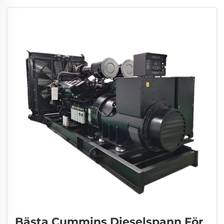
du bor i ett område med benägenhet för
naturkatastrofer eller...
Bästa Cummins Dieselspann För