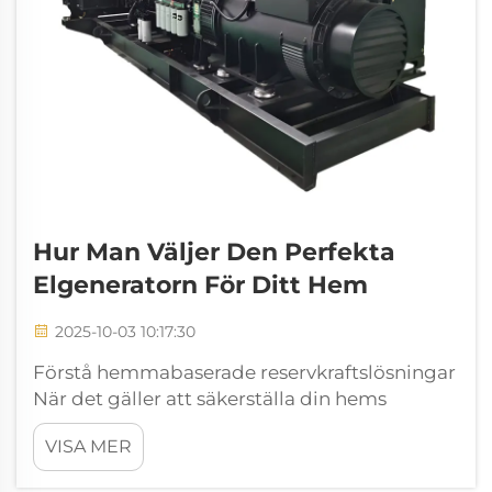
Hur Man Väljer Den Perfekta
Elgeneratorn För Ditt Hem
2025-10-03 10:17:30
Förstå hemmabaserade reservkraftslösningar
När det gäller att säkerställa din hems
energisäkerhet fungerar en elgenerator som
VISA MER
din ultimativa säkerhetsåtgärd mot oväntade
strömavbrott och nödsituationer. Oavsett om