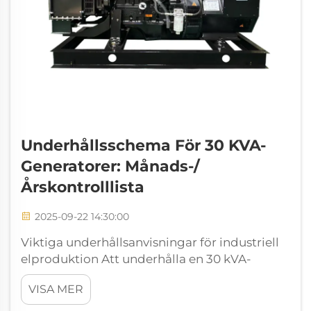
Underhållsschema För 30 KVA-
Generatorer: Månads-/
Årskontrolllista
2025-09-22 14:30:00
Viktiga underhållsanvisningar för industriell
elproduktion Att underhålla en 30 kVA-
generator kräver en systematisk metod för att
VISA MER
säkerställa optimal prestanda och lång
livslängd. Dessa kraftaggregat fungerar som