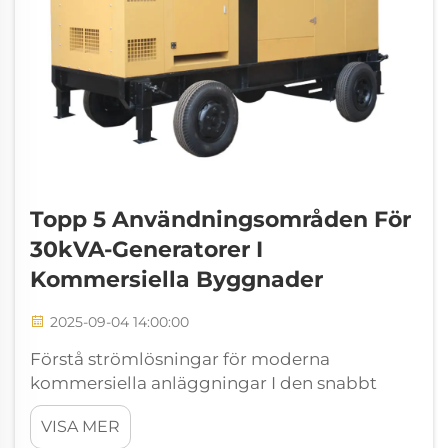
Topp 5 Användningsområden För
30kVA-Generatorer I
Kommersiella Byggnader
2025-09-04 14:00:00
Förstå strömlösningar för moderna
kommersiella anläggningar I den snabbt
föränderliga affärsmiljön är det avgörande att
VISA MER
upprätthålla en konstant strömförsörjning för