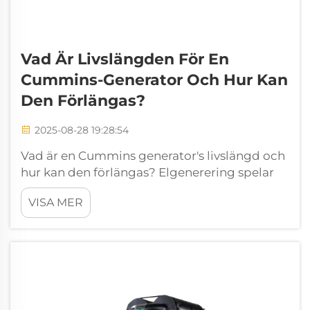
Vad Är Livslängden För En
Cummins-Generator Och Hur Kan
Den Förlängas?
2025-08-28 19:28:54
Vad är en Cummins generator's livslängd och
hur kan den förlängas? Elgenerering spelar
en avgörande roll i moderna liv, säkerställer
VISA MER
att hushåll, företag, hälso- och sjukvård, samt
industrier kan fortsätta drivas utan avbrott.
Bland de man...