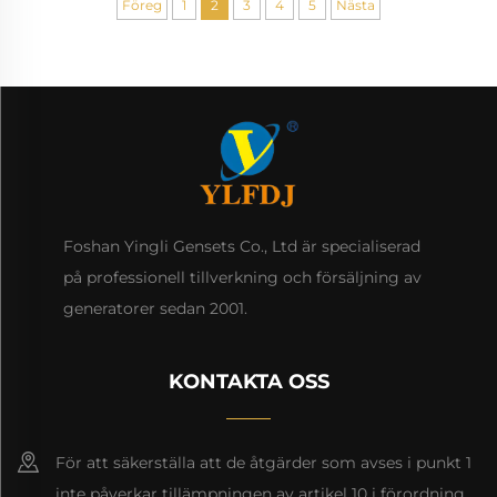
Föreg
1
2
3
4
5
Nästa
Foshan Yingli Gensets Co., Ltd är specialiserad
på professionell tillverkning och försäljning av
generatorer sedan 2001.
KONTAKTA OSS
För att säkerställa att de åtgärder som avses i punkt 1
inte påverkar tillämpningen av artikel 10 i förordning