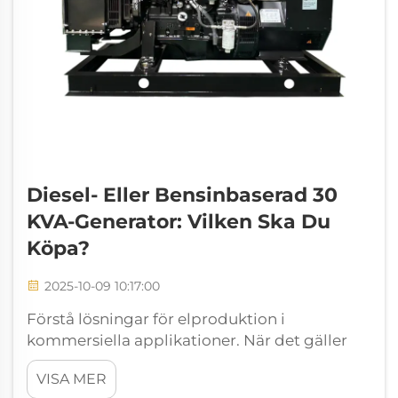
Diesel- Eller Bensinbaserad 30
KVA-Generator: Vilken Ska Du
Köpa?
2025-10-09 10:17:00
Förstå lösningar för elproduktion i
kommersiella applikationer. När det gäller
tillförlitliga reservkraftslösningar utgör en
VISA MER
30kVA-generator en avgörande investering